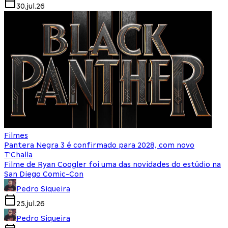
30.jul.26
Filmes
Pantera Negra 3 é confirmado para 2028, com novo
T'Challa
Filme de Ryan Coogler foi uma das novidades do estúdio na
San Diego Comic-Con
Pedro Siqueira
25.jul.26
Pedro Siqueira