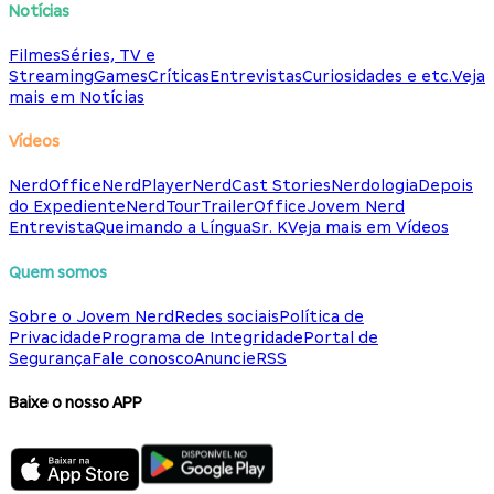
Notícias
Filmes
Séries, TV e
Streaming
Games
Críticas
Entrevistas
Curiosidades e etc.
Veja
mais em Notícias
Vídeos
NerdOffice
NerdPlayer
NerdCast Stories
Nerdologia
Depois
do Expediente
NerdTour
TrailerOffice
Jovem Nerd
Entrevista
Queimando a Língua
Sr. K
Veja mais em Vídeos
Quem somos
Sobre o Jovem Nerd
Redes sociais
Política de
Privacidade
Programa de Integridade
Portal de
Segurança
Fale conosco
Anuncie
RSS
Baixe o nosso APP