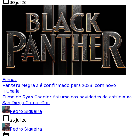
30.jul.26
Filmes
Pantera Negra 3 é confirmado para 2028, com novo
T'Challa
Filme de Ryan Coogler foi uma das novidades do estúdio na
San Diego Comic-Con
Pedro Siqueira
25.jul.26
Pedro Siqueira