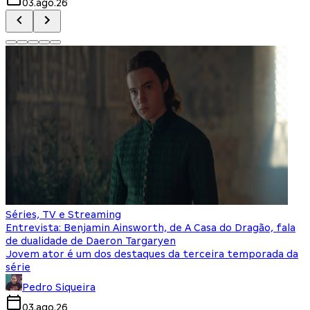
03.ago.26
Séries, TV e Streaming
Entrevista: Benjamin Ainsworth, de A Casa do Dragão, fala
de dualidade de Daeron Targaryen
Jovem ator é um dos destaques da terceira temporada da
série
Pedro Siqueira
03.ago.26