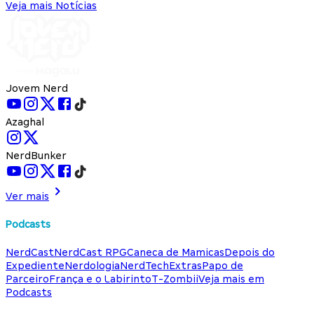
Veja mais Notícias
Jovem Nerd
Azaghal
NerdBunker
Ver mais
Podcasts
NerdCast
NerdCast RPG
Caneca de Mamicas
Depois do
Expediente
Nerdologia
NerdTech
Extras
Papo de
Parceiro
França e o Labirinto
T-Zombii
Veja mais em
Podcasts