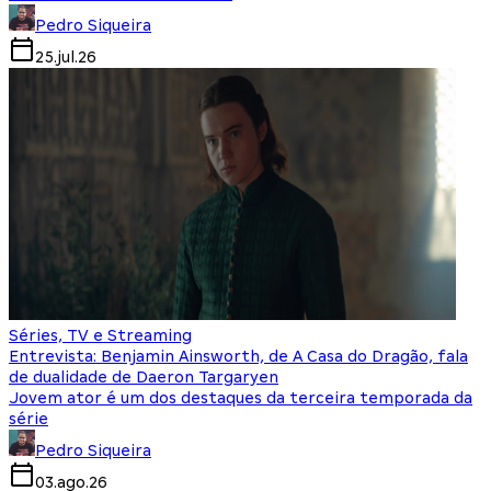
Pedro Siqueira
25.jul.26
Séries, TV e Streaming
Entrevista: Benjamin Ainsworth, de A Casa do Dragão, fala
de dualidade de Daeron Targaryen
Jovem ator é um dos destaques da terceira temporada da
série
Pedro Siqueira
03.ago.26