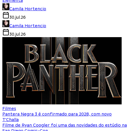
Elementa
Camila Hortencio
30.jul.26
Camila Hortencio
30.jul.26
Filmes
Pantera Negra 3 é confirmado para 2028, com novo
T'Challa
Filme de Ryan Coogler foi uma das novidades do estúdio na
San Diego Comic-Con