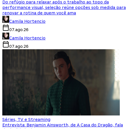
Do refúgio para relaxar após o trabalho ao topo da
performance visual, seleção reúne opções sob medida para
renovar a rotina de quem você ama
Camila Hortencio
07.ago.26
Camila Hortencio
07.ago.26
Séries, TV e Streaming
Entrevista: Benjamin Ainsworth, de A Casa do Dragão, fala