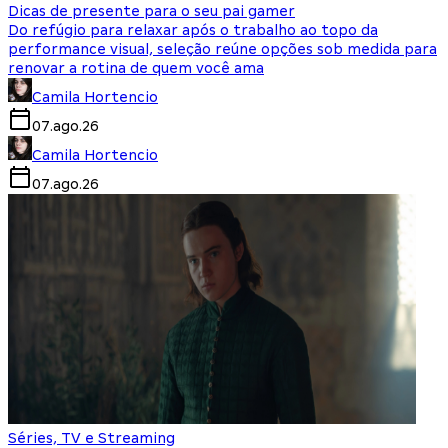
Dicas de presente para o seu pai gamer
Do refúgio para relaxar após o trabalho ao topo da
performance visual, seleção reúne opções sob medida para
renovar a rotina de quem você ama
Camila Hortencio
07.ago.26
Camila Hortencio
07.ago.26
Séries, TV e Streaming