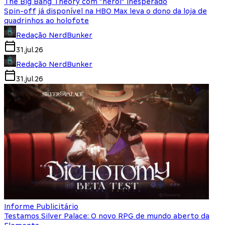
The Big Bang Theory com “herói” inesperado
Spin-off já disponível na HBO Max leva o dono da loja de
quadrinhos ao holofote
Redação NerdBunker
31.jul.26
Redação NerdBunker
31.jul.26
Informe Publicitário
Testamos Silver Palace: O novo RPG de mundo aberto da