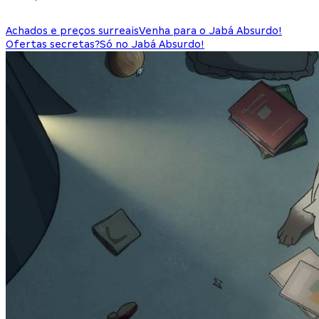
Achados e preços surreais
Venha para o Jabá Absurdo!
Ofertas secretas?
Só no Jabá Absurdo!