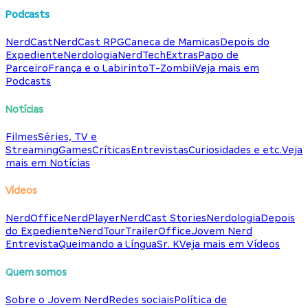
Podcasts
NerdCast
NerdCast RPG
Caneca de Mamicas
Depois do
Expediente
Nerdologia
NerdTech
Extras
Papo de
Parceiro
França e o Labirinto
T-Zombii
Veja mais em
Podcasts
Notícias
Filmes
Séries, TV e
Streaming
Games
Críticas
Entrevistas
Curiosidades e etc.
Veja
mais em Notícias
Vídeos
NerdOffice
NerdPlayer
NerdCast Stories
Nerdologia
Depois
do Expediente
NerdTour
TrailerOffice
Jovem Nerd
Entrevista
Queimando a Língua
Sr. K
Veja mais em Vídeos
Quem somos
Sobre o Jovem Nerd
Redes sociais
Política de