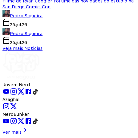
Filme de Ryan Coogler foi uma das novidades do estúdio na
San Diego Comic-Con
Pedro Siqueira
25.jul.26
Pedro Siqueira
25.jul.26
Veja mais Notícias
Jovem Nerd
Azaghal
NerdBunker
Ver mais