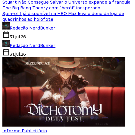
Stuart Não Consegue Salvar o Universo expande a franquia
The Big Bang Theory com “herói” inesperado
Spin-off já disponível na HBO Max leva o dono da loja de
quadrinhos ao holofote
Redação NerdBunker
31.jul.26
Redação NerdBunker
31.jul.26
Informe Publicitário