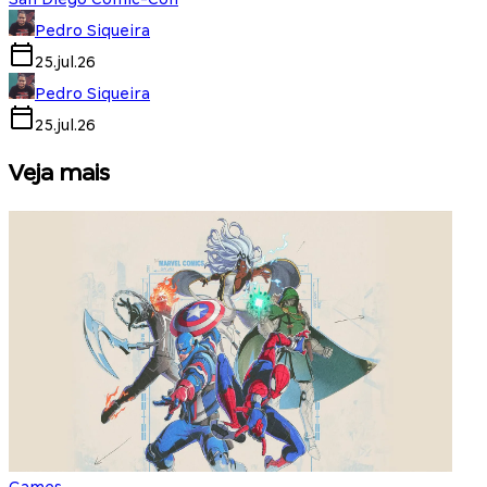
Pedro Siqueira
25.jul.26
Pedro Siqueira
25.jul.26
Veja mais
Games
S