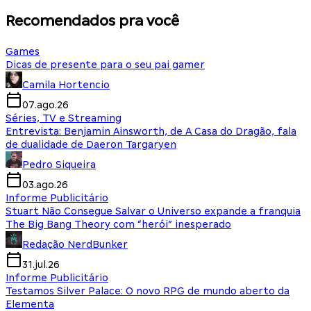
Recomendados pra você
Games
Dicas de presente para o seu pai gamer
Camila Hortencio
07.ago.26
Séries, TV e Streaming
Entrevista: Benjamin Ainsworth, de A Casa do Dragão, fala
de dualidade de Daeron Targaryen
Pedro Siqueira
03.ago.26
Informe Publicitário
Stuart Não Consegue Salvar o Universo expande a franquia
The Big Bang Theory com “herói” inesperado
Redação NerdBunker
31.jul.26
Informe Publicitário
Testamos Silver Palace: O novo RPG de mundo aberto da
Elementa