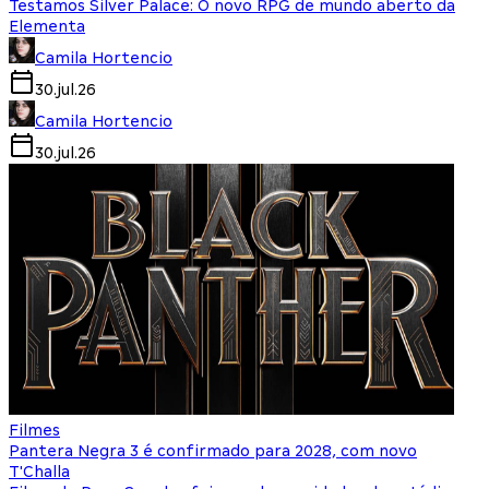
Testamos Silver Palace: O novo RPG de mundo aberto da
Elementa
Camila Hortencio
30.jul.26
Camila Hortencio
30.jul.26
Filmes
Pantera Negra 3 é confirmado para 2028, com novo
T'Challa