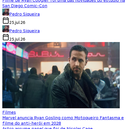
Filme de Ryan Coogler foi uma das novidades do estúdio na
San Diego Comic-Con
Pedro Siqueira
25.jul.26
Pedro Siqueira
25.jul.26
Filmes
Marvel anuncia Ryan Gosling como Motoqueiro Fantasma e
filme do anti-herói em 2028
Astro assume papel que foi de Nicolas Cage