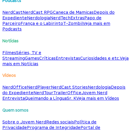
Podcasts
NerdCast
NerdCast RPG
Caneca de Mamicas
Depois do
Expediente
Nerdologia
NerdTech
Extras
Papo de
Parceiro
França e o Labirinto
T-Zombii
Veja mais em
Podcasts
Notícias
Filmes
Séries, TV e
Streaming
Games
Críticas
Entrevistas
Curiosidades e etc.
Veja
mais em Notícias
Vídeos
NerdOffice
NerdPlayer
NerdCast Stories
Nerdologia
Depois
do Expediente
NerdTour
TrailerOffice
Jovem Nerd
Entrevista
Queimando a Língua
Sr. K
Veja mais em Vídeos
Quem somos
Sobre o Jovem Nerd
Redes sociais
Política de
Privacidade
Programa de Integridade
Portal de