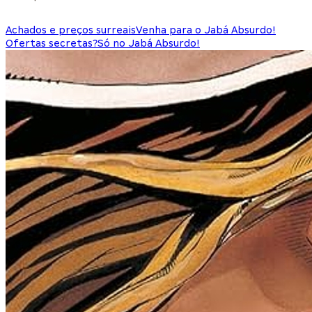
Achados e preços surreais
Venha para o Jabá Absurdo!
Ofertas secretas?
Só no Jabá Absurdo!