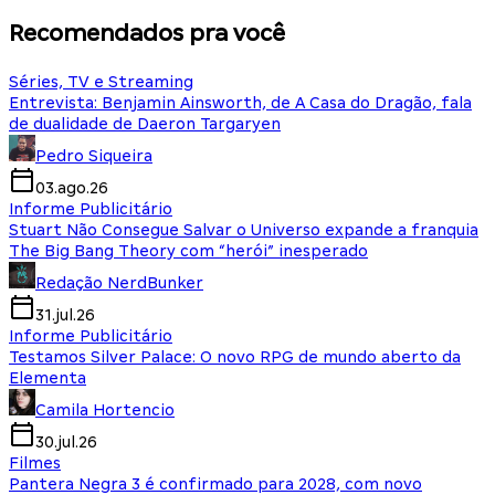
Recomendados pra você
Séries, TV e Streaming
Entrevista: Benjamin Ainsworth, de A Casa do Dragão, fala
de dualidade de Daeron Targaryen
Pedro Siqueira
03.ago.26
Informe Publicitário
Stuart Não Consegue Salvar o Universo expande a franquia
The Big Bang Theory com “herói” inesperado
Redação NerdBunker
31.jul.26
Informe Publicitário
Testamos Silver Palace: O novo RPG de mundo aberto da
Elementa
Camila Hortencio
30.jul.26
Filmes
Pantera Negra 3 é confirmado para 2028, com novo