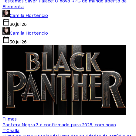
Testamos Silver Palace: O novo RPG de mundo aberto da
Elementa
Camila Hortencio
30.jul.26
Camila Hortencio
30.jul.26
Filmes
Pantera Negra 3 é confirmado para 2028, com novo
T'Challa