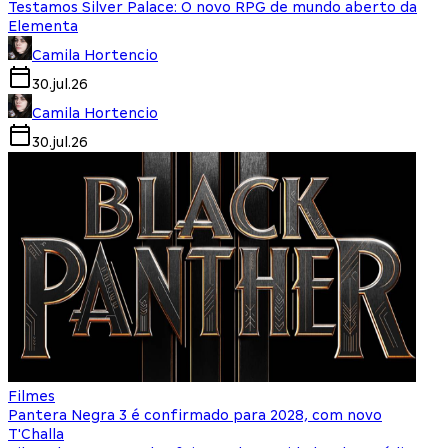
Testamos Silver Palace: O novo RPG de mundo aberto da
Elementa
Camila Hortencio
30.jul.26
Camila Hortencio
30.jul.26
Filmes
Pantera Negra 3 é confirmado para 2028, com novo
T'Challa