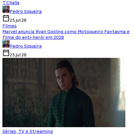
T'Challa
Pedro Siqueira
25.jul.26
Filmes
Marvel anuncia Ryan Gosling como Motoqueiro Fantasma e
filme do anti-herói em 2028
Pedro Siqueira
25.jul.26
Séries, TV e Streaming