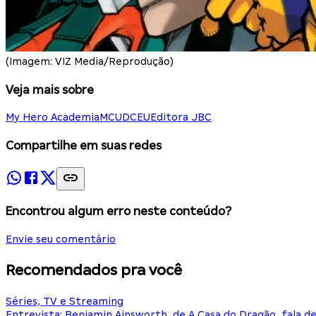
(Imagem: VIZ Media/Reprodução)
Veja mais sobre
My Hero Academia
MCU
DCEU
Editora JBC
Compartilhe em suas redes
Encontrou algum erro neste conteúdo?
Envie seu comentário
Recomendados pra você
Séries, TV e Streaming
Entrevista: Benjamin Ainsworth, de A Casa do Dragão, fala d