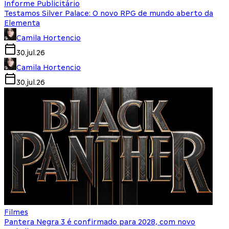
Informe Publicitário
Testamos Silver Palace: O novo RPG de mundo aberto da
Elementa
Camila Hortencio
30.jul.26
Camila Hortencio
30.jul.26
Filmes
Pantera Negra 3 é confirmado para 2028, com novo