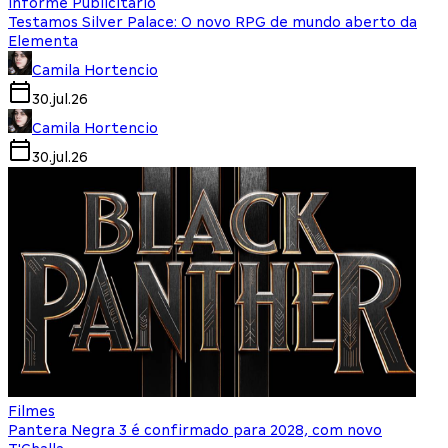
Informe Publicitário
Testamos Silver Palace: O novo RPG de mundo aberto da
Elementa
Camila Hortencio
30.jul.26
Camila Hortencio
30.jul.26
Filmes
Pantera Negra 3 é confirmado para 2028, com novo