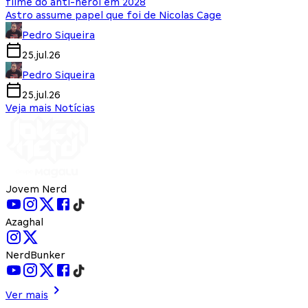
filme do anti-herói em 2028
Astro assume papel que foi de Nicolas Cage
Pedro Siqueira
25.jul.26
Pedro Siqueira
25.jul.26
Veja mais Notícias
Jovem Nerd
Azaghal
NerdBunker
Ver mais