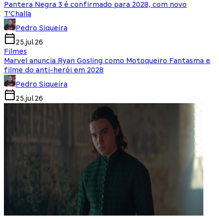
Pantera Negra 3 é confirmado para 2028, com novo
T'Challa
Pedro Siqueira
25.jul.26
Filmes
Marvel anuncia Ryan Gosling como Motoqueiro Fantasma e
filme do anti-herói em 2028
Pedro Siqueira
25.jul.26