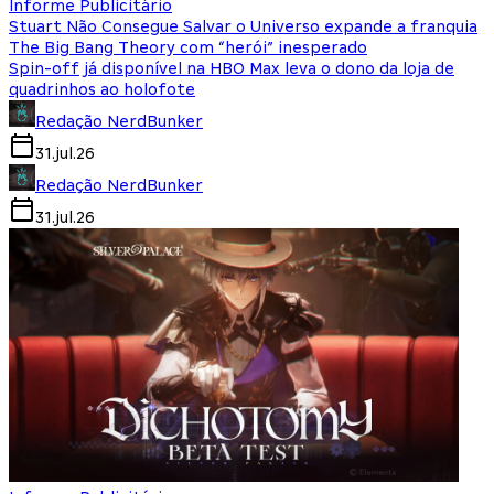
Informe Publicitário
Stuart Não Consegue Salvar o Universo expande a franquia
The Big Bang Theory com “herói” inesperado
Spin-off já disponível na HBO Max leva o dono da loja de
quadrinhos ao holofote
Redação NerdBunker
31.jul.26
Redação NerdBunker
31.jul.26