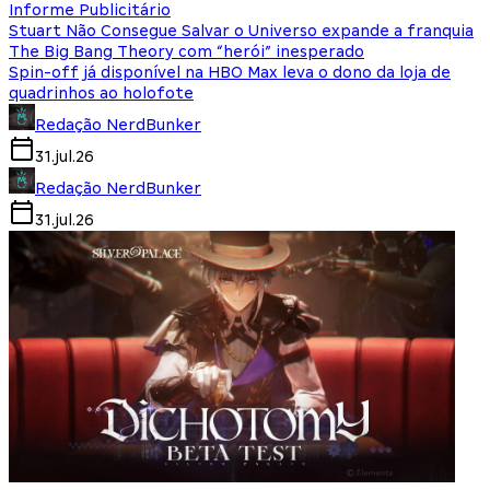
Informe Publicitário
Stuart Não Consegue Salvar o Universo expande a franquia
The Big Bang Theory com “herói” inesperado
Spin-off já disponível na HBO Max leva o dono da loja de
quadrinhos ao holofote
Redação NerdBunker
31.jul.26
Redação NerdBunker
31.jul.26