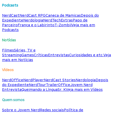
Podcasts
NerdCast
NerdCast RPG
Caneca de Mamicas
Depois do
Expediente
Nerdologia
NerdTech
Extras
Papo de
Parceiro
França e o Labirinto
T-Zombii
Veja mais em
Podcasts
Notícias
Filmes
Séries, TV e
Streaming
Games
Críticas
Entrevistas
Curiosidades e etc.
Veja
mais em Notícias
Vídeos
NerdOffice
NerdPlayer
NerdCast Stories
Nerdologia
Depois
do Expediente
NerdTour
TrailerOffice
Jovem Nerd
Entrevista
Queimando a Língua
Sr. K
Veja mais em Vídeos
Quem somos
Sobre o Jovem Nerd
Redes sociais
Política de