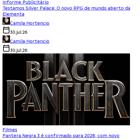
Informe Publicitário
Testamos Silver Palace: O novo RPG de mundo aberto da
Elementa
Camila Hortencio
30.jul.26
Camila Hortencio
30.jul.26
Filmes
Pantera Negra 3 é confirmado para 2028, com novo