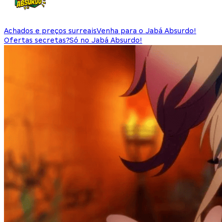
Achados e preços surreais
Venha para o Jabá Absurdo!
Ofertas secretas?
Só no Jabá Absurdo!