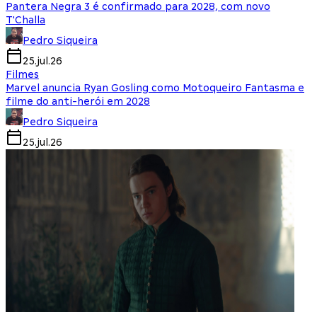
Pantera Negra 3 é confirmado para 2028, com novo
T'Challa
Pedro Siqueira
25.jul.26
Filmes
Marvel anuncia Ryan Gosling como Motoqueiro Fantasma e
filme do anti-herói em 2028
Pedro Siqueira
25.jul.26