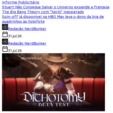
Informe Publicitário
Stuart Não Consegue Salvar o Universo expande a franquia
The Big Bang Theory com “herói” inesperado
Spin-off já disponível na HBO Max leva o dono da loja de
quadrinhos ao holofote
Redação NerdBunker
31.jul.26
Redação NerdBunker
31.jul.26