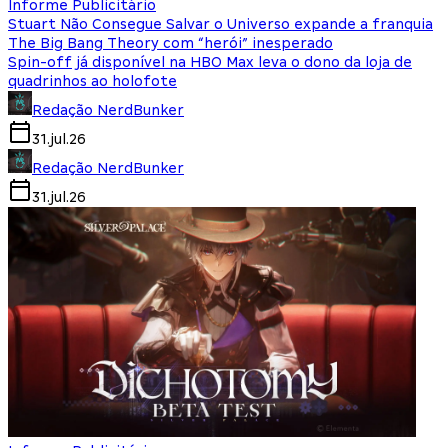
Informe Publicitário
Stuart Não Consegue Salvar o Universo expande a franquia
The Big Bang Theory com “herói” inesperado
Spin-off já disponível na HBO Max leva o dono da loja de
quadrinhos ao holofote
Redação NerdBunker
31.jul.26
Redação NerdBunker
31.jul.26