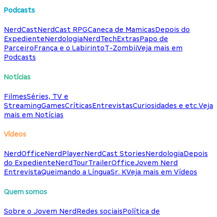
Podcasts
NerdCast
NerdCast RPG
Caneca de Mamicas
Depois do
Expediente
Nerdologia
NerdTech
Extras
Papo de
Parceiro
França e o Labirinto
T-Zombii
Veja mais em
Podcasts
Notícias
Filmes
Séries, TV e
Streaming
Games
Críticas
Entrevistas
Curiosidades e etc.
Veja
mais em Notícias
Vídeos
NerdOffice
NerdPlayer
NerdCast Stories
Nerdologia
Depois
do Expediente
NerdTour
TrailerOffice
Jovem Nerd
Entrevista
Queimando a Língua
Sr. K
Veja mais em Vídeos
Quem somos
Sobre o Jovem Nerd
Redes sociais
Política de