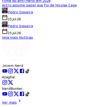
filme do anti-herói em 2028
Astro assume papel que foi de Nicolas Cage
Pedro Siqueira
25.jul.26
Pedro Siqueira
25.jul.26
Veja mais Notícias
Jovem Nerd
Azaghal
NerdBunker
Ver mais