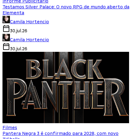
Informe Publicitário
Testamos Silver Palace: O novo RPG de mundo aberto da
Elementa
Camila Hortencio
30.jul.26
Camila Hortencio
30.jul.26
Filmes
Pantera Negra 3 é confirmado para 2028, com novo