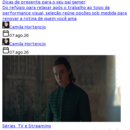
Dicas de presente para o seu pai gamer
Do refúgio para relaxar após o trabalho ao topo da
performance visual, seleção reúne opções sob medida para
renovar a rotina de quem você ama
Camila Hortencio
07.ago.26
Camila Hortencio
07.ago.26
Séries, TV e Streaming