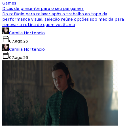
Games
Dicas de presente para o seu pai gamer
Do refúgio para relaxar após o trabalho ao topo da
performance visual, seleção reúne opções sob medida para
renovar a rotina de quem você ama
Camila Hortencio
07.ago.26
Camila Hortencio
07.ago.26