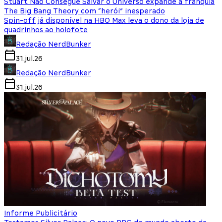
Stuart Não Consegue Salvar o Universo expande a franquia
The Big Bang Theory com “herói” inesperado
Spin-off já disponível na HBO Max leva o dono da loja de
quadrinhos ao holofote
Redação NerdBunker
31.jul.26
Redação NerdBunker
31.jul.26
Informe Publicitário