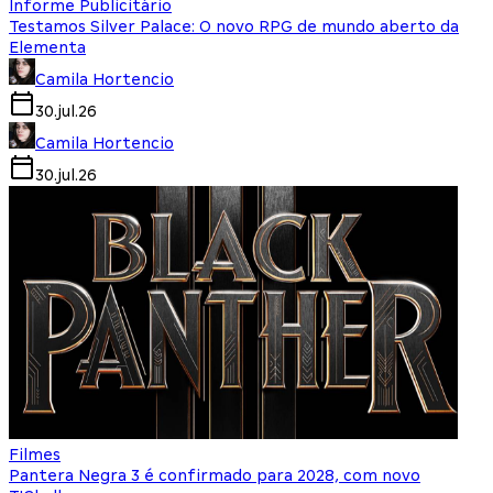
Informe Publicitário
Testamos Silver Palace: O novo RPG de mundo aberto da
Elementa
Camila Hortencio
30.jul.26
Camila Hortencio
30.jul.26
Filmes
Pantera Negra 3 é confirmado para 2028, com novo