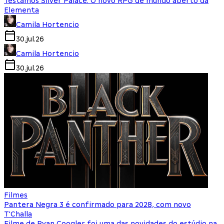
Testamos Silver Palace: O novo RPG de mundo aberto da
Elementa
Camila Hortencio
30.jul.26
Camila Hortencio
30.jul.26
Filmes
Pantera Negra 3 é confirmado para 2028, com novo
T'Challa
Filme de Ryan Coogler foi uma das novidades do estúdio na