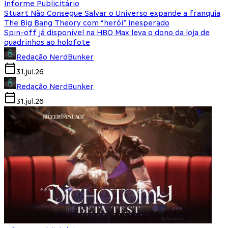
Informe Publicitário
Stuart Não Consegue Salvar o Universo expande a franquia
The Big Bang Theory com “herói” inesperado
Spin-off já disponível na HBO Max leva o dono da loja de
quadrinhos ao holofote
Redação NerdBunker
31.jul.26
Redação NerdBunker
31.jul.26