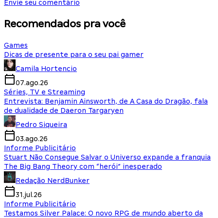
Envie seu comentário
Recomendados pra você
Games
Dicas de presente para o seu pai gamer
Camila Hortencio
07.ago.26
Séries, TV e Streaming
Entrevista: Benjamin Ainsworth, de A Casa do Dragão, fala
de dualidade de Daeron Targaryen
Pedro Siqueira
03.ago.26
Informe Publicitário
Stuart Não Consegue Salvar o Universo expande a franquia
The Big Bang Theory com “herói” inesperado
Redação NerdBunker
31.jul.26
Informe Publicitário
Testamos Silver Palace: O novo RPG de mundo aberto da