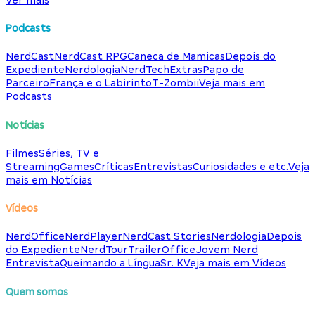
Podcasts
NerdCast
NerdCast RPG
Caneca de Mamicas
Depois do
Expediente
Nerdologia
NerdTech
Extras
Papo de
Parceiro
França e o Labirinto
T-Zombii
Veja mais em
Podcasts
Notícias
Filmes
Séries, TV e
Streaming
Games
Críticas
Entrevistas
Curiosidades e etc.
Veja
mais em Notícias
Vídeos
NerdOffice
NerdPlayer
NerdCast Stories
Nerdologia
Depois
do Expediente
NerdTour
TrailerOffice
Jovem Nerd
Entrevista
Queimando a Língua
Sr. K
Veja mais em Vídeos
Quem somos