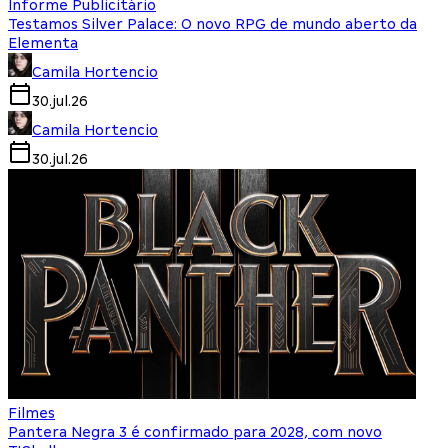
Informe Publicitário
Testamos Silver Palace: O novo RPG de mundo aberto da
Elementa
Camila Hortencio
30.jul.26
Camila Hortencio
30.jul.26
Filmes
Pantera Negra 3 é confirmado para 2028, com novo