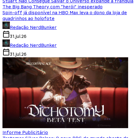
Stuart Não Consegue Salvar o Universo expande a franquia
The Big Bang Theory com “herói” inesperado
Spin-off já disponível na HBO Max leva o dono da loja de
quadrinhos ao holofote
Redação NerdBunker
31.jul.26
Redação NerdBunker
31.jul.26
Informe Publicitário