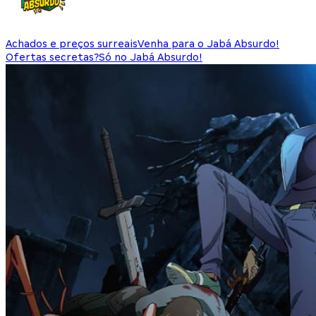
Achados e preços surreais
Venha para o Jabá Absurdo!
Ofertas secretas?
Só no Jabá Absurdo!