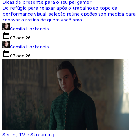
Dicas de presente para o seu pai gamer
Do refúgio para relaxar após o trabalho ao topo da
performance visual, seleção reúne opções sob medida para
renovar a rotina de quem você ama
Camila Hortencio
07.ago.26
Camila Hortencio
07.ago.26
Séries, TV e Streaming