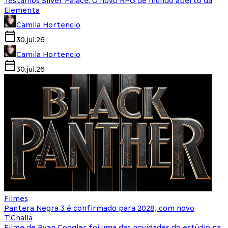
Testamos Silver Palace: O novo RPG de mundo aberto da
Elementa
Camila Hortencio
30.jul.26
Camila Hortencio
30.jul.26
Filmes
Pantera Negra 3 é confirmado para 2028, com novo
T'Challa
Filme de Ryan Coogler foi uma das novidades do estúdio na