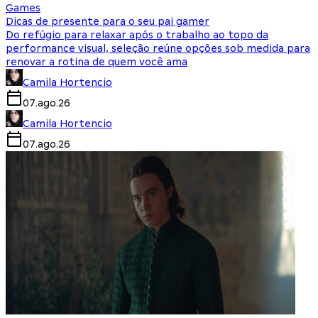
Games
Dicas de presente para o seu pai gamer
Do refúgio para relaxar após o trabalho ao topo da
performance visual, seleção reúne opções sob medida para
renovar a rotina de quem você ama
Camila Hortencio
07.ago.26
Camila Hortencio
07.ago.26