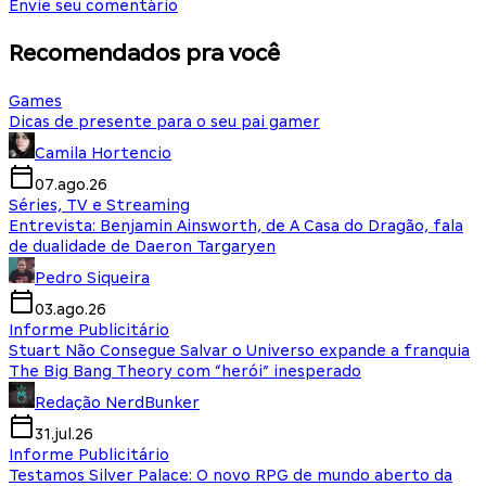
Envie seu comentário
Recomendados pra você
Games
Dicas de presente para o seu pai gamer
Camila Hortencio
07.ago.26
Séries, TV e Streaming
Entrevista: Benjamin Ainsworth, de A Casa do Dragão, fala
de dualidade de Daeron Targaryen
Pedro Siqueira
03.ago.26
Informe Publicitário
Stuart Não Consegue Salvar o Universo expande a franquia
The Big Bang Theory com “herói” inesperado
Redação NerdBunker
31.jul.26
Informe Publicitário
Testamos Silver Palace: O novo RPG de mundo aberto da