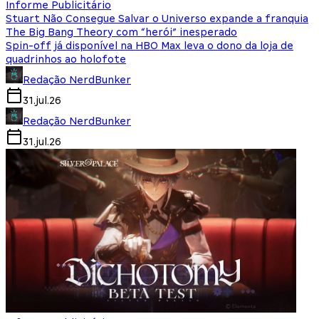
Informe Publicitário
Stuart Não Consegue Salvar o Universo expande a franquia
The Big Bang Theory com “herói” inesperado
Spin-off já disponível na HBO Max leva o dono da loja de
quadrinhos ao holofote
Redação NerdBunker
31.jul.26
Redação NerdBunker
31.jul.26