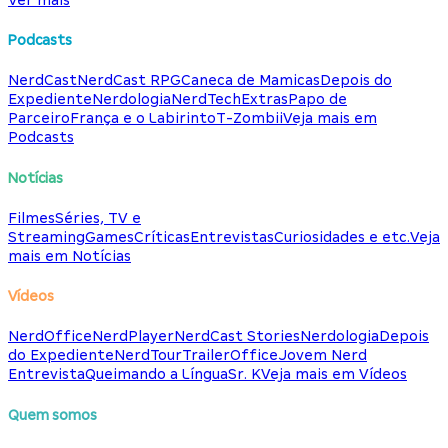
Podcasts
NerdCast
NerdCast RPG
Caneca de Mamicas
Depois do
Expediente
Nerdologia
NerdTech
Extras
Papo de
Parceiro
França e o Labirinto
T-Zombii
Veja mais em
Podcasts
Notícias
Filmes
Séries, TV e
Streaming
Games
Críticas
Entrevistas
Curiosidades e etc.
Veja
mais em Notícias
Vídeos
NerdOffice
NerdPlayer
NerdCast Stories
Nerdologia
Depois
do Expediente
NerdTour
TrailerOffice
Jovem Nerd
Entrevista
Queimando a Língua
Sr. K
Veja mais em Vídeos
Quem somos