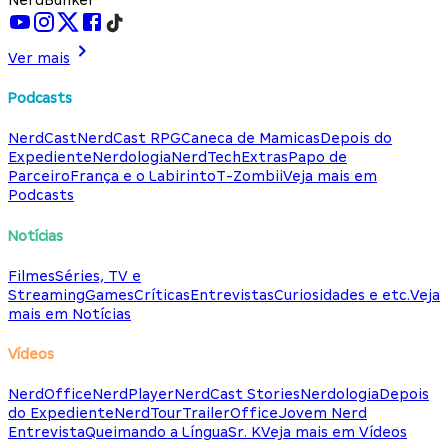
Ver mais
Podcasts
NerdCast
NerdCast RPG
Caneca de Mamicas
Depois do
Expediente
Nerdologia
NerdTech
Extras
Papo de
Parceiro
França e o Labirinto
T-Zombii
Veja mais em
Podcasts
Notícias
Filmes
Séries, TV e
Streaming
Games
Críticas
Entrevistas
Curiosidades e etc.
Veja
mais em Notícias
Vídeos
NerdOffice
NerdPlayer
NerdCast Stories
Nerdologia
Depois
do Expediente
NerdTour
TrailerOffice
Jovem Nerd
Entrevista
Queimando a Língua
Sr. K
Veja mais em Vídeos