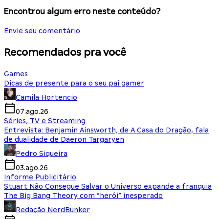
Encontrou algum erro neste conteúdo?
Envie seu comentário
Recomendados pra você
Games
Dicas de presente para o seu pai gamer
Camila Hortencio
07.ago.26
Séries, TV e Streaming
Entrevista: Benjamin Ainsworth, de A Casa do Dragão, fala
de dualidade de Daeron Targaryen
Pedro Siqueira
03.ago.26
Informe Publicitário
Stuart Não Consegue Salvar o Universo expande a franquia
The Big Bang Theory com “herói” inesperado
Redação NerdBunker