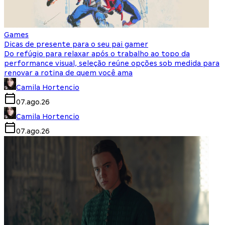
Games
Dicas de presente para o seu pai gamer
Do refúgio para relaxar após o trabalho ao topo da
performance visual, seleção reúne opções sob medida para
renovar a rotina de quem você ama
Camila Hortencio
07.ago.26
Camila Hortencio
07.ago.26