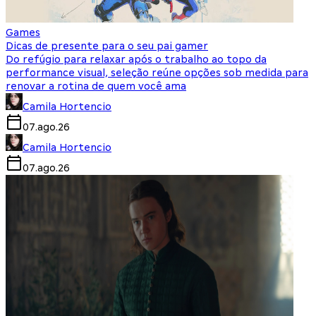
Games
Dicas de presente para o seu pai gamer
Do refúgio para relaxar após o trabalho ao topo da
performance visual, seleção reúne opções sob medida para
renovar a rotina de quem você ama
Camila Hortencio
07.ago.26
Camila Hortencio
07.ago.26