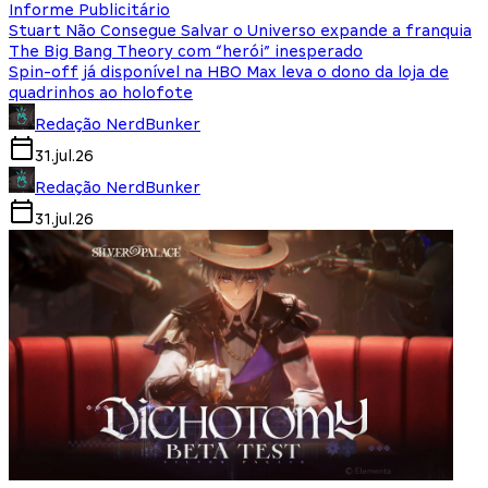
Informe Publicitário
Stuart Não Consegue Salvar o Universo expande a franquia
The Big Bang Theory com “herói” inesperado
Spin-off já disponível na HBO Max leva o dono da loja de
quadrinhos ao holofote
Redação NerdBunker
31.jul.26
Redação NerdBunker
31.jul.26