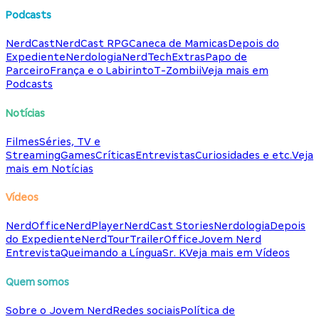
Podcasts
NerdCast
NerdCast RPG
Caneca de Mamicas
Depois do
Expediente
Nerdologia
NerdTech
Extras
Papo de
Parceiro
França e o Labirinto
T-Zombii
Veja mais em
Podcasts
Notícias
Filmes
Séries, TV e
Streaming
Games
Críticas
Entrevistas
Curiosidades e etc.
Veja
mais em Notícias
Vídeos
NerdOffice
NerdPlayer
NerdCast Stories
Nerdologia
Depois
do Expediente
NerdTour
TrailerOffice
Jovem Nerd
Entrevista
Queimando a Língua
Sr. K
Veja mais em Vídeos
Quem somos
Sobre o Jovem Nerd
Redes sociais
Política de