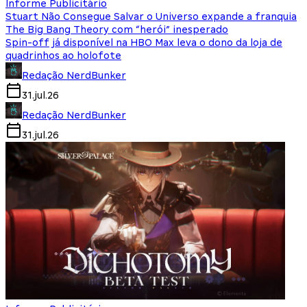
Informe Publicitário
Stuart Não Consegue Salvar o Universo expande a franquia
The Big Bang Theory com “herói” inesperado
Spin-off já disponível na HBO Max leva o dono da loja de
quadrinhos ao holofote
Redação NerdBunker
31.jul.26
Redação NerdBunker
31.jul.26