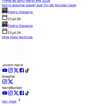
filme do anti-herói em 2028
Astro assume papel que foi de Nicolas Cage
Pedro Siqueira
25.jul.26
Pedro Siqueira
25.jul.26
Veja mais Notícias
Jovem Nerd
Azaghal
NerdBunker
Ver mais