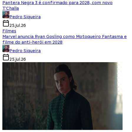
Pantera Negra 3 é confirmado para 2028, com novo
T'Challa
Pedro Siqueira
25.jul.26
Filmes
Marvel anuncia Ryan Gosling como Motoqueiro Fantasma e
filme do anti-herói em 2028
Pedro Siqueira
25.jul.26