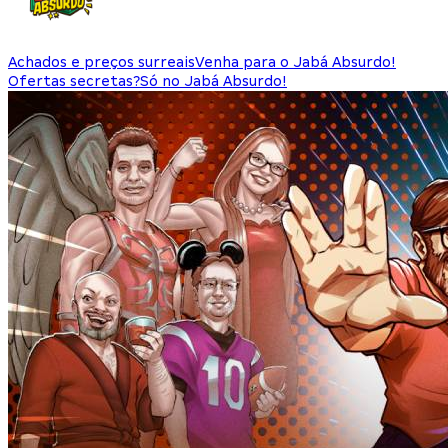
Achados e preços surreais
Venha para o Jabá Absurdo!
Ofertas secretas?
Só no Jabá Absurdo!