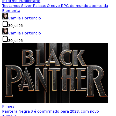
Informe Publicitário
Testamos Silver Palace: O novo RPG de mundo aberto da
Elementa
Camila Hortencio
30.jul.26
Camila Hortencio
30.jul.26
Filmes
Pantera Negra 3 é confirmado para 2028, com novo