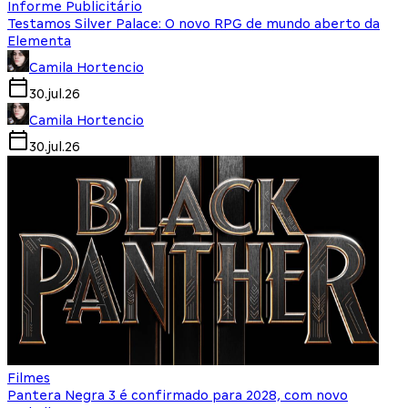
Informe Publicitário
Testamos Silver Palace: O novo RPG de mundo aberto da
Elementa
Camila Hortencio
30.jul.26
Camila Hortencio
30.jul.26
Filmes
Pantera Negra 3 é confirmado para 2028, com novo