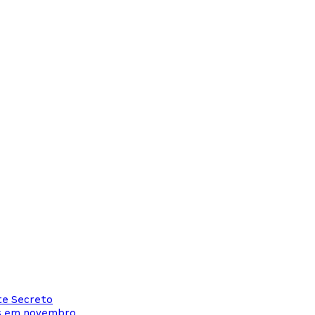
te Secreto
as em novembro