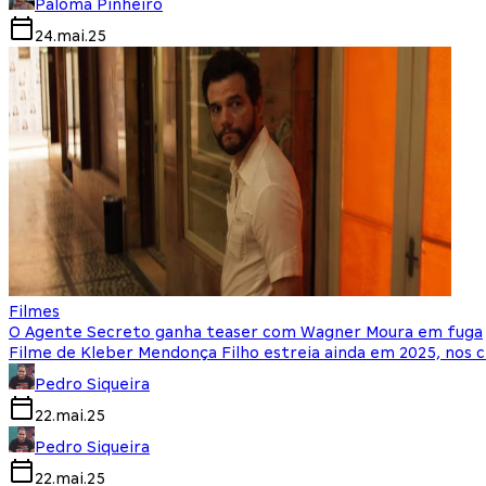
Paloma Pinheiro
24.mai.25
Filmes
O Agente Secreto ganha teaser com Wagner Moura em fuga
Filme de Kleber Mendonça Filho estreia ainda em 2025, nos 
Pedro Siqueira
22.mai.25
Pedro Siqueira
22.mai.25