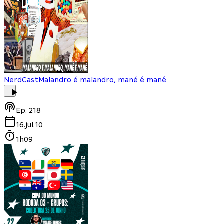
NerdCast
Malandro é malandro, mané é mané
Ep.
218
16.jul.10
1h09