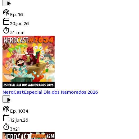
Ep.
16
20.jun.26
51 min
NerdCast
Especial Dia dos Namorados 2026
Ep.
1034
12.jun.26
3h21