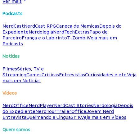
Ver mais
Podcasts
NerdCast
NerdCast RPG
Caneca de Mamicas
Depois do
Expediente
Nerdologia
NerdTech
Extras
Papo de
Parceiro
França e o Labirinto
T-Zombii
Veja mais em
Podcasts
Notícias
Filmes
Séries, TV e
Streaming
Games
Críticas
Entrevistas
Curiosidades e etc.
Veja
mais em Notícias
Vídeos
NerdOffice
NerdPlayer
NerdCast Stories
Nerdologia
Depois
do Expediente
NerdTour
TrailerOffice
Jovem Nerd
Entrevista
Queimando a Língua
Sr. K
Veja mais em Vídeos
Quem somos