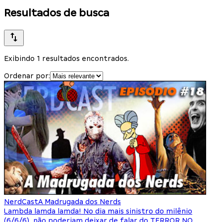
Resultados de busca
Exibindo 1 resultados encontrados.
Ordenar por:
NerdCast
A Madrugada dos Nerds
Lambda lamda lamda! No dia mais sinistro do milênio
(6/6/6), não poderiam deixar de falar do TERROR NO