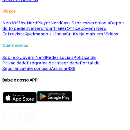
Vídeos
NerdOffice
NerdPlayer
NerdCast Stories
Nerdologia
Depois
do Expediente
NerdTour
TrailerOffice
Jovem Nerd
Entrevista
Queimando a Língua
Sr. K
Veja mais em Vídeos
Quem somos
Sobre o Jovem Nerd
Redes sociais
Política de
Privacidade
Programa de Integridade
Portal de
Segurança
Fale conosco
Anuncie
RSS
Baixe o nosso APP