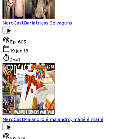
NerdCast
Bariátricas Selvagens
Ep.
603
19.jan.18
2h41
NerdCast
Malandro é malandro, mané é mané
Ep.
218