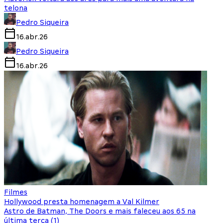
telona
Pedro Siqueira
16.abr.26
Pedro Siqueira
16.abr.26
Filmes
Hollywood presta homenagem a Val Kilmer
Astro de Batman, The Doors e mais faleceu aos 65 na
última terça (1)