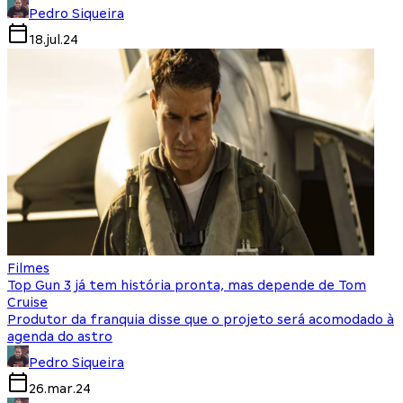
Pedro Siqueira
18.jul.24
Filmes
Top Gun 3 já tem história pronta, mas depende de Tom
Cruise
Produtor da franquia disse que o projeto será acomodado à
agenda do astro
Pedro Siqueira
26.mar.24