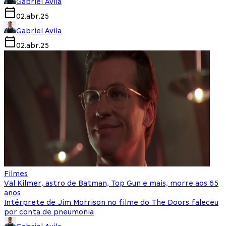
Gabriel Avila
02.abr.25
Gabriel Avila
02.abr.25
Filmes
Val Kilmer, astro de Batman, Top Gun e mais, morre aos 65
anos
Intérprete de Jim Morrison no filme do The Doors faleceu
por conta de pneumonia