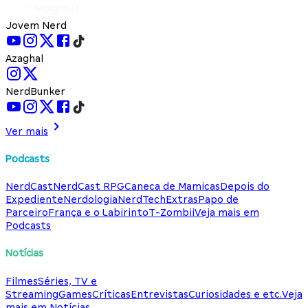
Jovem Nerd
Azaghal
NerdBunker
Ver mais
Podcasts
NerdCast
NerdCast RPG
Caneca de Mamicas
Depois do
Expediente
Nerdologia
NerdTech
Extras
Papo de
Parceiro
França e o Labirinto
T-Zombii
Veja mais em
Podcasts
Notícias
Filmes
Séries, TV e
Streaming
Games
Críticas
Entrevistas
Curiosidades e etc.
Veja
mais em Notícias