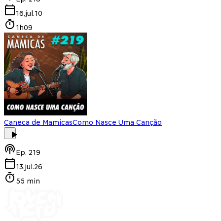
16.jul.10
1h09
Caneca de Mamicas
Como Nasce Uma Canção
Ep.
219
13.jul.26
55 min