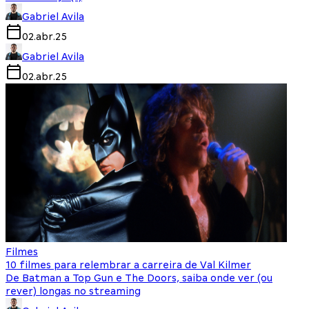
Gabriel Avila
02.abr.25
Gabriel Avila
02.abr.25
Filmes
10 filmes para relembrar a carreira de Val Kilmer
De Batman a Top Gun e The Doors, saiba onde ver (ou
rever) longas no streaming