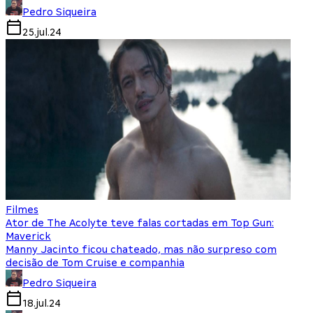
Pedro Siqueira
25.jul.24
Filmes
Ator de The Acolyte teve falas cortadas em Top Gun:
Maverick
Manny Jacinto ficou chateado, mas não surpreso com
decisão de Tom Cruise e companhia
Pedro Siqueira
18.jul.24