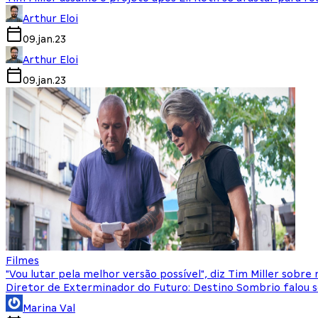
Arthur Eloi
09.jan.23
Arthur Eloi
09.jan.23
Filmes
"Vou lutar pela melhor versão possível", diz Tim Miller sobr
Diretor de Exterminador do Futuro: Destino Sombrio falou sob
Marina Val