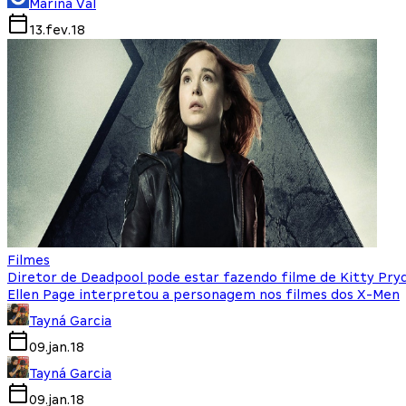
Marina Val
13.fev.18
Filmes
Diretor de Deadpool pode estar fazendo filme de Kitty Pry
Ellen Page interpretou a personagem nos filmes dos X-Men
Tayná Garcia
09.jan.18
Tayná Garcia
09.jan.18