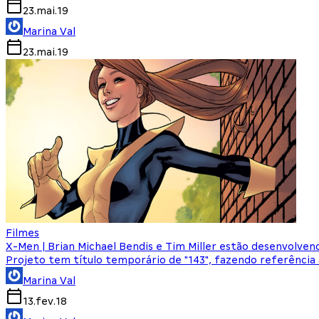
23.mai.19
Marina Val
23.mai.19
Filmes
X-Men | Brian Michael Bendis e Tim Miller estão desenvolven
Projeto tem título temporário de "143", fazendo referência
Marina Val
13.fev.18