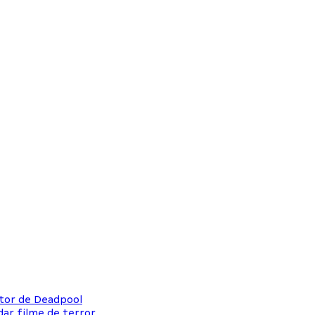
etor de Deadpool
dar filme de terror