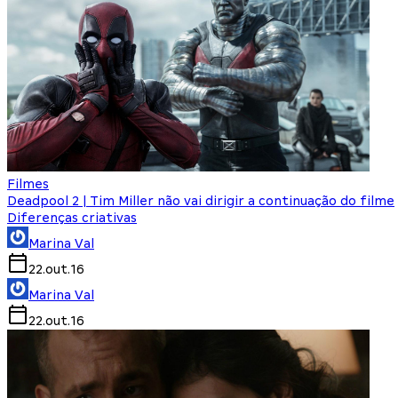
Filmes
Deadpool 2 | Tim Miller não vai dirigir a continuação do filme
Diferenças criativas
Marina Val
22.out.16
Marina Val
22.out.16