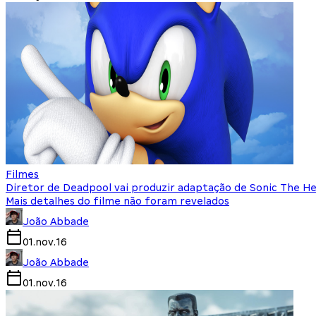
Filmes
Diretor de Deadpool vai produzir adaptação de Sonic The H
Mais detalhes do filme não foram revelados
João Abbade
01.nov.16
João Abbade
01.nov.16