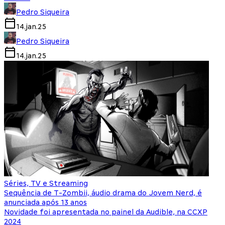
Pedro Siqueira
14.jan.25
Pedro Siqueira
14.jan.25
Séries, TV e Streaming
Sequência de T-Zombii, áudio drama do Jovem Nerd, é
anunciada após 13 anos
Novidade foi apresentada no painel da Audible, na CCXP
2024