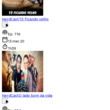
NerdCast
Tô ficando velho
Ep.
716
13.mar.20
1h39
NerdCast
O lado bom da vida