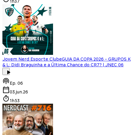
1h37
Jovem Nerd Esporte Clube
GUIA DA COPA 2026 - GRUPOS K
& L: Didi Braguinha e a Última Chance do CR7? | JNEC 06
Ep.
06
03.jun.26
1h53