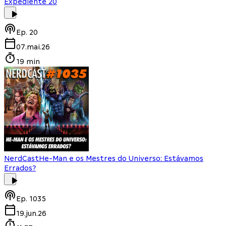
Expediente 20
Ep.
20
07.mai.26
19 min
NerdCast
He-Man e os Mestres do Universo: Estávamos
Errados?
Ep.
1035
19.jun.26