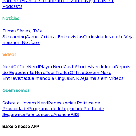
Parceiro
França e o Labirinto
T-Zombii
Veja mais em
Podcasts
Notícias
Filmes
Séries, TV e
Streaming
Games
Críticas
Entrevistas
Curiosidades e etc.
Veja
mais em Notícias
Vídeos
NerdOffice
NerdPlayer
NerdCast Stories
Nerdologia
Depois
do Expediente
NerdTour
TrailerOffice
Jovem Nerd
Entrevista
Queimando a Língua
Sr. K
Veja mais em Vídeos
Quem somos
Sobre o Jovem Nerd
Redes sociais
Política de
Privacidade
Programa de Integridade
Portal de
Segurança
Fale conosco
Anuncie
RSS
Baixe o nosso APP