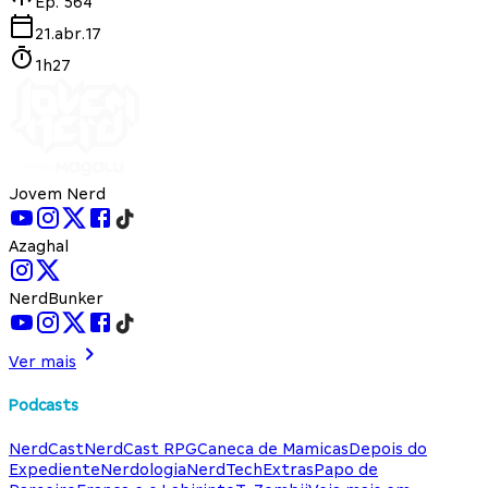
Ep.
564
21.abr.17
1h27
Jovem Nerd
Azaghal
NerdBunker
Ver mais
Podcasts
NerdCast
NerdCast RPG
Caneca de Mamicas
Depois do
Expediente
Nerdologia
NerdTech
Extras
Papo de