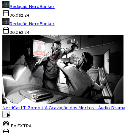
Redação NerdBunker
06.dez.24
Redação NerdBunker
06.dez.24
NerdCast
T-Zombii: A Gravação dos Mortos - Áudio Drama
Ep.
EXTRA