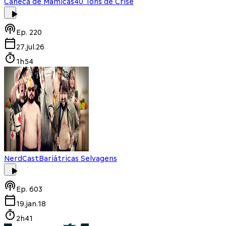
Caneca de Mamicas
40 Tons de Crise
Ep.
220
27.jul.26
1h54
NerdCast
Bariátricas Selvagens
Ep.
603
19.jan.18
2h41