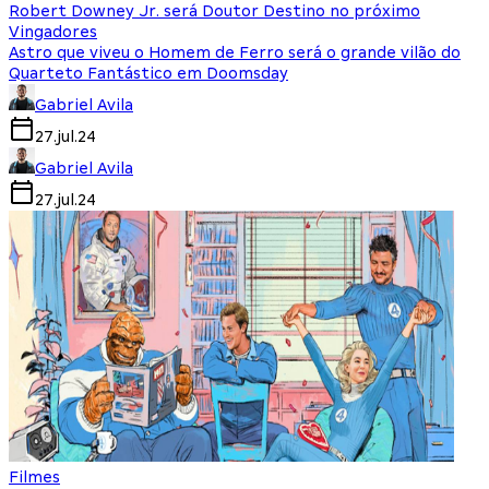
Robert Downey Jr. será Doutor Destino no próximo
Vingadores
Astro que viveu o Homem de Ferro será o grande vilão do
Quarteto Fantástico em Doomsday
Gabriel Avila
27.jul.24
Gabriel Avila
27.jul.24
Filmes