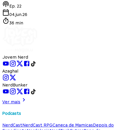
Ep.
22
04.jun.26
36 min
Jovem Nerd
Azaghal
NerdBunker
Ver mais
Podcasts
NerdCast
NerdCast RPG
Caneca de Mamicas
Depois do