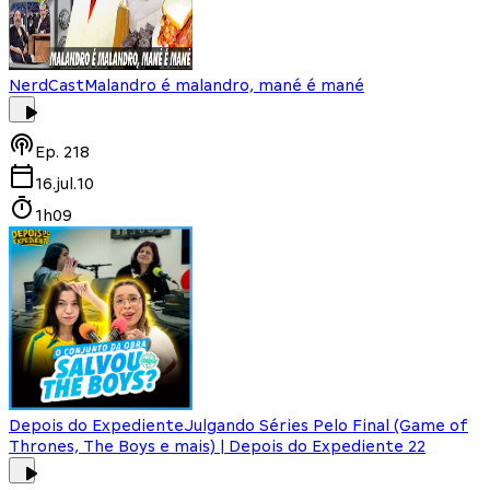
NerdCast
Malandro é malandro, mané é mané
Ep.
218
16.jul.10
1h09
Depois do Expediente
Julgando Séries Pelo Final (Game of
Thrones, The Boys e mais) | Depois do Expediente 22