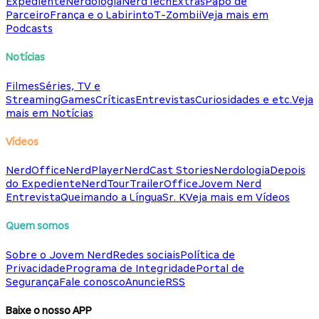
Expediente
Nerdologia
NerdTech
Extras
Papo de
Parceiro
França e o Labirinto
T-Zombii
Veja mais em
Podcasts
Notícias
Filmes
Séries, TV e
Streaming
Games
Críticas
Entrevistas
Curiosidades e etc.
Veja
mais em Notícias
Vídeos
NerdOffice
NerdPlayer
NerdCast Stories
Nerdologia
Depois
do Expediente
NerdTour
TrailerOffice
Jovem Nerd
Entrevista
Queimando a Língua
Sr. K
Veja mais em Vídeos
Quem somos
Sobre o Jovem Nerd
Redes sociais
Política de
Privacidade
Programa de Integridade
Portal de
Segurança
Fale conosco
Anuncie
RSS
Baixe o nosso APP