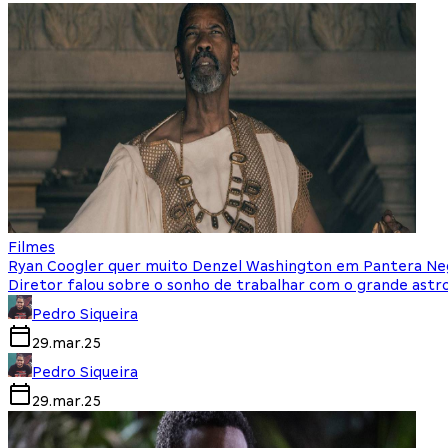
Filmes
Ryan Coogler quer muito Denzel Washington em Pantera Ne
Diretor falou sobre o sonho de trabalhar com o grande astr
Pedro Siqueira
29.mar.25
Pedro Siqueira
29.mar.25