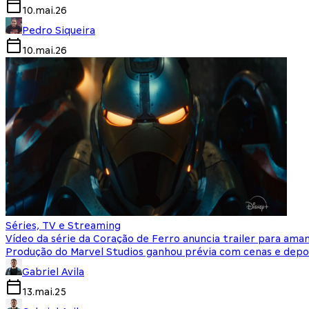
10.mai.26
Pedro Siqueira
10.mai.26
Séries, TV e Streaming
Vídeo da série da Coração de Ferro anuncia trailer para aman
Produção do Marvel Studios ganhou prévia com cenas e dep
Gabriel Avila
13.mai.25