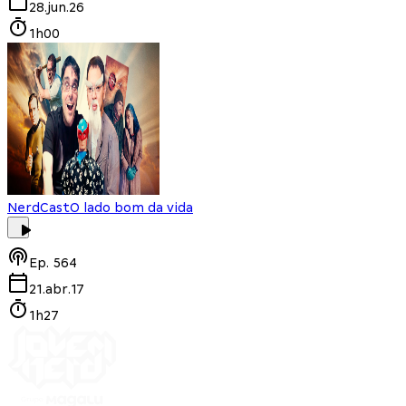
28.jun.26
1h00
NerdCast
O lado bom da vida
Ep.
564
21.abr.17
1h27