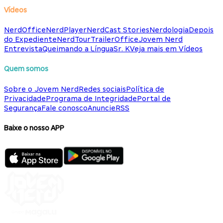
Vídeos
NerdOffice
NerdPlayer
NerdCast Stories
Nerdologia
Depois
do Expediente
NerdTour
TrailerOffice
Jovem Nerd
Entrevista
Queimando a Língua
Sr. K
Veja mais em Vídeos
Quem somos
Sobre o Jovem Nerd
Redes sociais
Política de
Privacidade
Programa de Integridade
Portal de
Segurança
Fale conosco
Anuncie
RSS
Baixe o nosso APP