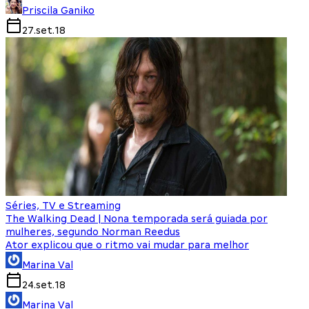
Priscila Ganiko
27.set.18
Séries, TV e Streaming
The Walking Dead | Nona temporada será guiada por
mulheres, segundo Norman Reedus
Ator explicou que o ritmo vai mudar para melhor
Marina Val
24.set.18
Marina Val