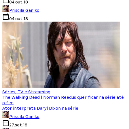
04.out.18
Priscila Ganiko
04.out.18
Séries, TV e Streaming
The Walking Dead | Norman Reedus quer ficar na série até
o fim
Ator interpreta Daryl Dixon na série
Priscila Ganiko
27.set.18