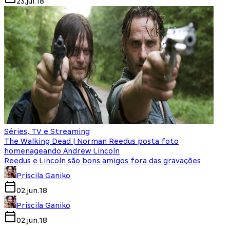
23.jul.18
Séries, TV e Streaming
The Walking Dead | Norman Reedus posta foto
homenageando Andrew Lincoln
Reedus e Lincoln são bons amigos fora das gravações
Priscila Ganiko
02.jun.18
Priscila Ganiko
02.jun.18