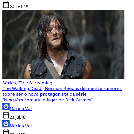
24.set.18
Séries, TV e Streaming
The Walking Dead | Norman Reedus desmente rumores
sobre ser o novo protagonista da série
"Ninguém tomaria o lugar de Rick Grimes"
Marina Val
23.jul.18
Marina Val