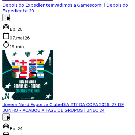
Depois do Expediente
Invadimos a Gamescom! | Depois do
Expediente 20
Ep.
20
07.mai.26
19 min
Jovem Nerd Esporte Clube
DIA #17 DA COPA 2026: 27 DE
JUNHO - ACABOU A FASE DE GRUPOS | JNEC 24
Ep.
24