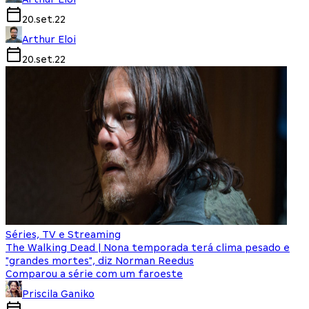
20.set.22
Arthur Eloi
20.set.22
Séries, TV e Streaming
The Walking Dead | Nona temporada terá clima pesado e
"grandes mortes", diz Norman Reedus
Comparou a série com um faroeste
Priscila Ganiko