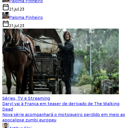
Paloma Pinheiro
21.jul.23
Paloma Pinheiro
21.jul.23
Séries, TV e Streaming
Daryl vai à França em teaser de derivado de The Walking
Dead
Nova série acompanhará o motoqueiro perdido em meio ao
apocalipse zumbi europeu