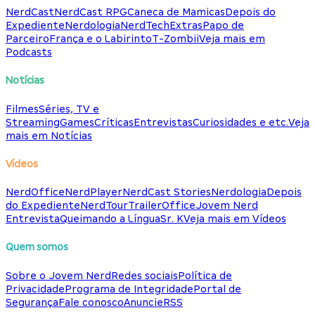
NerdCast
NerdCast RPG
Caneca de Mamicas
Depois do
Expediente
Nerdologia
NerdTech
Extras
Papo de
Parceiro
França e o Labirinto
T-Zombii
Veja mais em
Podcasts
Notícias
Filmes
Séries, TV e
Streaming
Games
Críticas
Entrevistas
Curiosidades e etc.
Veja
mais em Notícias
Vídeos
NerdOffice
NerdPlayer
NerdCast Stories
Nerdologia
Depois
do Expediente
NerdTour
TrailerOffice
Jovem Nerd
Entrevista
Queimando a Língua
Sr. K
Veja mais em Vídeos
Quem somos
Sobre o Jovem Nerd
Redes sociais
Política de
Privacidade
Programa de Integridade
Portal de
Segurança
Fale conosco
Anuncie
RSS