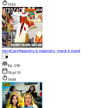
1h35
NerdCast
Malandro é malandro, mané é mané
Ep.
218
16.jul.10
1h09