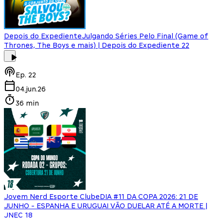
Depois do Expediente
Julgando Séries Pelo Final (Game of
Thrones, The Boys e mais) | Depois do Expediente 22
Ep.
22
04.jun.26
36 min
Jovem Nerd Esporte Clube
DIA #11 DA COPA 2026: 21 DE
JUNHO - ESPANHA E URUGUAI VÃO DUELAR ATÉ A MORTE |
JNEC 18