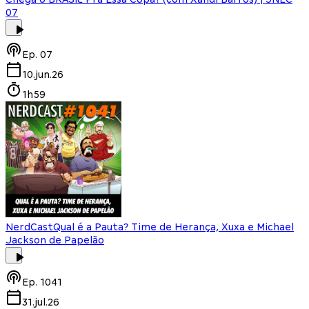
07
Ep.
07
10.jun.26
1h59
NerdCast
Qual é a Pauta? Time de Herança, Xuxa e Michael
Jackson de Papelão
Ep.
1041
31.jul.26