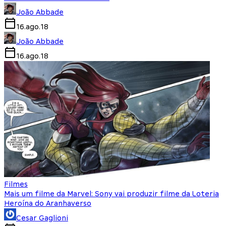
João Abbade
16.ago.18
João Abbade
16.ago.18
Filmes
Mais um filme da Marvel: Sony vai produzir filme da Loteria
Heroína do Aranhaverso
Cesar Gaglioni