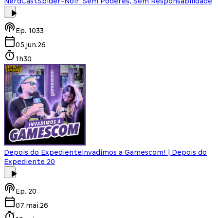
NerdCast
Spider-Noir: Sem Poderes, Sem Responsabilidade
Ep.
1033
05.jun.26
1h30
Depois do Expediente
Invadimos a Gamescom! | Depois do
Expediente 20
Ep.
20
07.mai.26