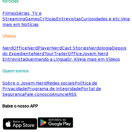
Notícias
Filmes
Séries, TV e
Streaming
Games
Críticas
Entrevistas
Curiosidades e etc.
Veja
mais em Notícias
Vídeos
NerdOffice
NerdPlayer
NerdCast Stories
Nerdologia
Depois
do Expediente
NerdTour
TrailerOffice
Jovem Nerd
Entrevista
Queimando a Língua
Sr. K
Veja mais em Vídeos
Quem somos
Sobre o Jovem Nerd
Redes sociais
Política de
Privacidade
Programa de Integridade
Portal de
Segurança
Fale conosco
Anuncie
RSS
Baixe o nosso APP