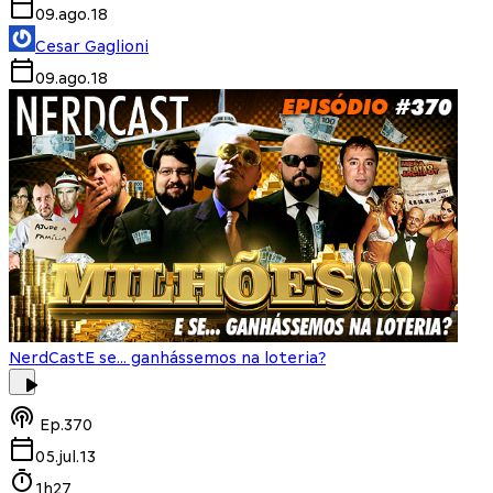
09.ago.18
Cesar Gaglioni
09.ago.18
NerdCast
E se... ganhássemos na loteria?
Ep.
370
05.jul.13
1h27