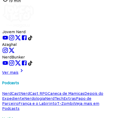
19 min
Jovem Nerd
Azaghal
NerdBunker
Ver mais
Podcasts
NerdCast
NerdCast RPG
Caneca de Mamicas
Depois do
Expediente
Nerdologia
NerdTech
Extras
Papo de
Parceiro
França e o Labirinto
T-Zombii
Veja mais em
Podcasts