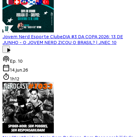
Jovem Nerd Esporte Clube
DIA #3 DA COPA 2026: 13 DE
JUNHO - O JOVEM NERD ZICOU O BRASIL? | JNEC 10
Ep.
10
14.jun.26
1h12