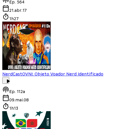
Ep.
564
21.abr.17
1h27
NerdCast
OVNI: Objeto Voador Nerd Identificado
Ep.
112a
09.mai.08
1h13