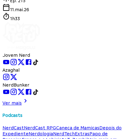
Ep.
215
11.mai.26
1h33
Jovem Nerd
Azaghal
NerdBunker
Ver mais
Podcasts
NerdCast
NerdCast RPG
Caneca de Mamicas
Depois do
Expediente
Nerdologia
NerdTech
Extras
Papo de