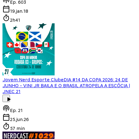
Ep.
603
19.jan.18
2h41
Jovem Nerd Esporte Clube
DIA #14 DA COPA 2026: 24 DE
JUNHO - VINI JR BAILA E O BRASIL ATROPELA A ESCÓCIA |
JNEC 21
Ep.
21
25.jun.26
57 min