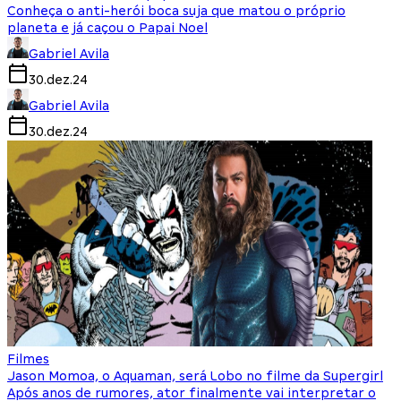
Conheça o anti-herói boca suja que matou o próprio
planeta e já caçou o Papai Noel
Gabriel Avila
30.dez.24
Gabriel Avila
30.dez.24
Filmes
Jason Momoa, o Aquaman, será Lobo no filme da Supergirl
Após anos de rumores, ator finalmente vai interpretar o