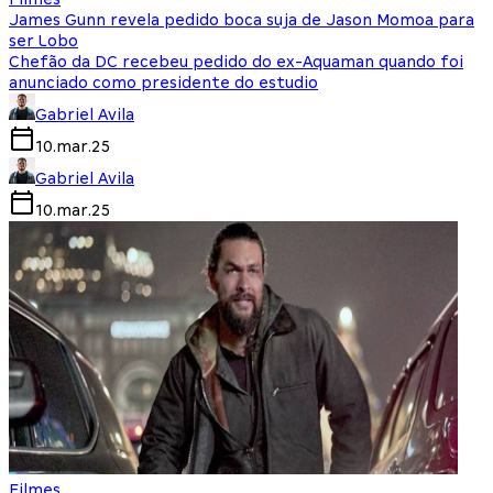
James Gunn revela pedido boca suja de Jason Momoa para
ser Lobo
Chefão da DC recebeu pedido do ex-Aquaman quando foi
anunciado como presidente do estudio
Gabriel Avila
10.mar.25
Gabriel Avila
10.mar.25
Filmes