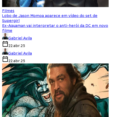
Filmes
Lobo de Jason Momoa aparece em vídeo do set de
Supergirl
Ex-Aquaman vai interpretar o anti-herói da DC em novo
filme
Gabriel Avila
22.abr.25
Gabriel Avila
22.abr.25