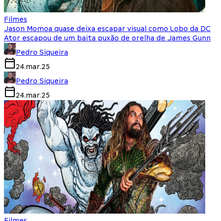
Filmes
Jason Momoa quase deixa escapar visual como Lobo da DC
Ator escapou de um baita puxão de orelha de James Gunn
Pedro Siqueira
24.mar.25
Pedro Siqueira
24.mar.25
Filmes