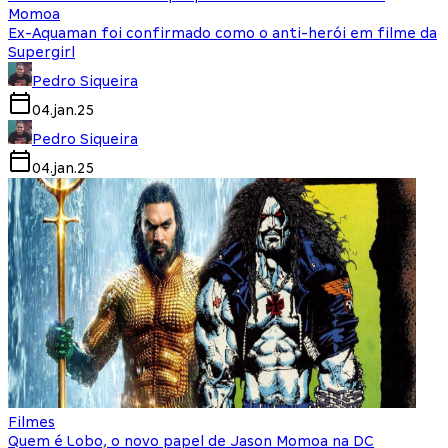
Momoa
Ex-Aquaman foi confirmado como o anti-herói em filme da
Supergirl
Pedro Siqueira
04.jan.25
Pedro Siqueira
04.jan.25
Filmes
Quem é Lobo, o novo papel de Jason Momoa na DC