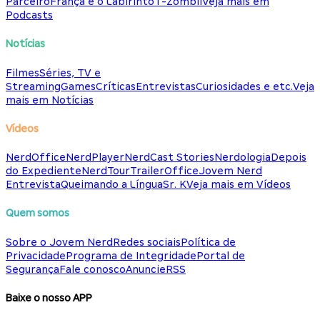
Parceiro
França e o Labirinto
T-Zombii
Veja mais em
Podcasts
Notícias
Filmes
Séries, TV e
Streaming
Games
Críticas
Entrevistas
Curiosidades e etc.
Veja
mais em Notícias
Vídeos
NerdOffice
NerdPlayer
NerdCast Stories
Nerdologia
Depois
do Expediente
NerdTour
TrailerOffice
Jovem Nerd
Entrevista
Queimando a Língua
Sr. K
Veja mais em Vídeos
Quem somos
Sobre o Jovem Nerd
Redes sociais
Política de
Privacidade
Programa de Integridade
Portal de
Segurança
Fale conosco
Anuncie
RSS
Baixe o nosso APP