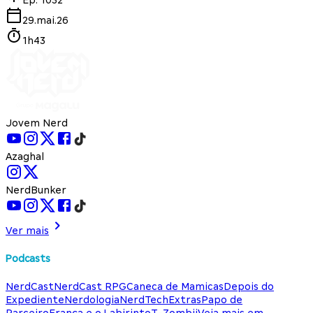
29.mai.26
1h43
Jovem Nerd
Azaghal
NerdBunker
Ver mais
Podcasts
NerdCast
NerdCast RPG
Caneca de Mamicas
Depois do
Expediente
Nerdologia
NerdTech
Extras
Papo de