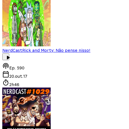
NerdCast
Rick and Morty: Não pense nisso!
Ep.
590
20.out.17
2h46