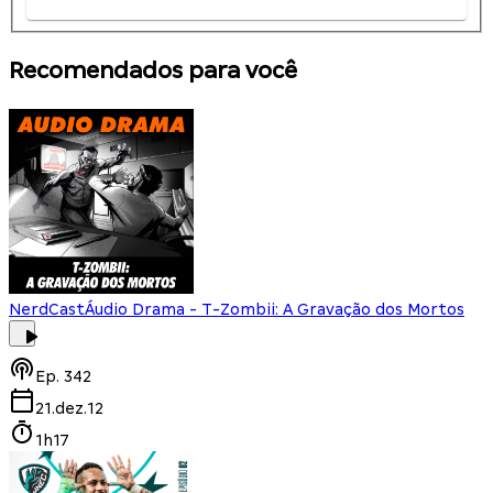
Recomendados para você
NerdCast
Áudio Drama - T-Zombii: A Gravação dos Mortos
Ep.
342
21.dez.12
1h17