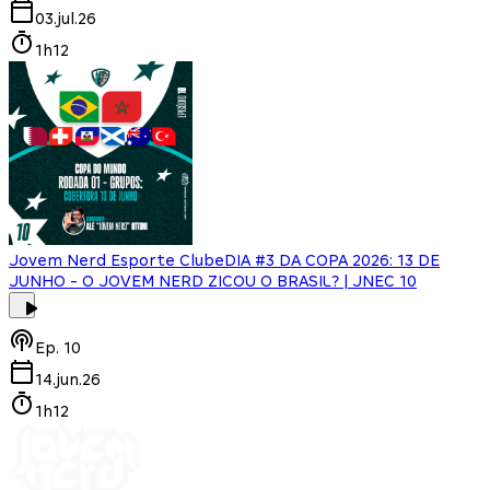
03.jul.26
1h12
Jovem Nerd Esporte Clube
DIA #3 DA COPA 2026: 13 DE
JUNHO - O JOVEM NERD ZICOU O BRASIL? | JNEC 10
Ep.
10
14.jun.26
1h12