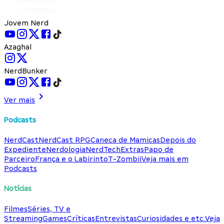
Jovem Nerd
Azaghal
NerdBunker
Ver mais
Podcasts
NerdCast
NerdCast RPG
Caneca de Mamicas
Depois do
Expediente
Nerdologia
NerdTech
Extras
Papo de
Parceiro
França e o Labirinto
T-Zombii
Veja mais em
Podcasts
Notícias
Filmes
Séries, TV e
Streaming
Games
Críticas
Entrevistas
Curiosidades e etc.
Veja