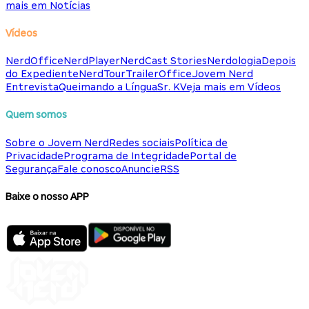
mais em Notícias
Vídeos
NerdOffice
NerdPlayer
NerdCast Stories
Nerdologia
Depois
do Expediente
NerdTour
TrailerOffice
Jovem Nerd
Entrevista
Queimando a Língua
Sr. K
Veja mais em Vídeos
Quem somos
Sobre o Jovem Nerd
Redes sociais
Política de
Privacidade
Programa de Integridade
Portal de
Segurança
Fale conosco
Anuncie
RSS
Baixe o nosso APP