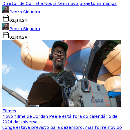
Diretor de Corra! e Nós já tem novo projeto na manga
Pedro Siqueira
02.jan.24
Pedro Siqueira
02.jan.24
Filmes
Novo filme de Jordan Peele está fora do calendário de
2024 da Universal
Longa estava previsto para dezembro, mas foi removido