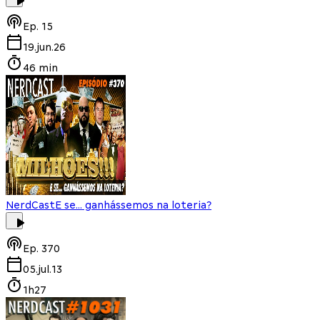
Ep.
15
19.jun.26
46 min
NerdCast
E se... ganhássemos na loteria?
Ep.
370
05.jul.13
1h27