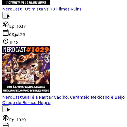
NerdCast
1 Otimista vs. 10 Filmes Ruins
Ep.
1037
03.jul.26
1h12
NerdCast
Qual é a Pauta? Caolho, Caramelo Mexicano e Beijo
Grego de Buraco Negro
Ep.
1029