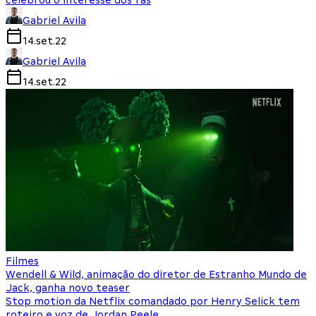
celebrou o interesse dos fãs
Gabriel Avila
14.set.22
Gabriel Avila
14.set.22
Filmes
Wendell & Wild, animação do diretor de Estranho Mundo de
Jack, ganha novo teaser
Stop motion da Netflix comandado por Henry Selick tem
roteiro e voz de Jordan Peele