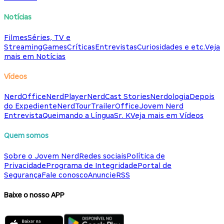
Notícias
Filmes
Séries, TV e
Streaming
Games
Críticas
Entrevistas
Curiosidades e etc.
Veja
mais em Notícias
Vídeos
NerdOffice
NerdPlayer
NerdCast Stories
Nerdologia
Depois
do Expediente
NerdTour
TrailerOffice
Jovem Nerd
Entrevista
Queimando a Língua
Sr. K
Veja mais em Vídeos
Quem somos
Sobre o Jovem Nerd
Redes sociais
Política de
Privacidade
Programa de Integridade
Portal de
Segurança
Fale conosco
Anuncie
RSS
Baixe o nosso APP