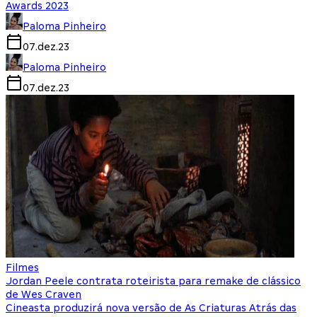
Awards 2023
Paloma Pinheiro
07.dez.23
Paloma Pinheiro
07.dez.23
Filmes
Jordan Peele contrata roteirista para remake de clássico
de Wes Craven
Cineasta produzirá nova versão de As Criaturas Atrás das