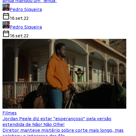
ainda mandou um “lenda”
Pedro Siqueira
16.set.22
Pedro Siqueira
16.set.22
Filmes
Jordan Peele diz estar “esperançoso” pela versão
estendida de Não! Não Olhe!
Diretor manteve mistério sobre corte mais longo, mas