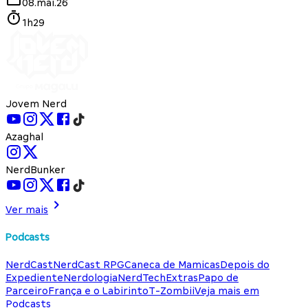
08.mai.26
1h29
Jovem Nerd
Azaghal
NerdBunker
Ver mais
Podcasts
NerdCast
NerdCast RPG
Caneca de Mamicas
Depois do
Expediente
Nerdologia
NerdTech
Extras
Papo de
Parceiro
França e o Labirinto
T-Zombii
Veja mais em
Podcasts