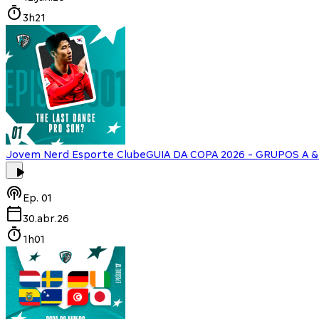
3h21
Jovem Nerd Esporte Clube
GUIA DA COPA 2026 - GRUPOS A & 
Ep.
01
30.abr.26
1h01