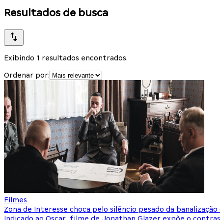
Resultados de busca
Exibindo 1 resultados encontrados.
Ordenar por:
Filmes
Zona de Interesse choca pelo silêncio pesado da banalização d
Indicado ao Oscar, filme de Jonathan Glazer expõe o contr