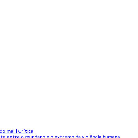
o mal | Crítica
aste entre o mundano e o extremo da violência humana