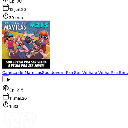
Ep.
08
12.jun.26
39 min
Caneca de Mamicas
Sou Jovem Pra Ser Velha e Velha Pra Ser
Ep.
215
11.mai.26
1h33