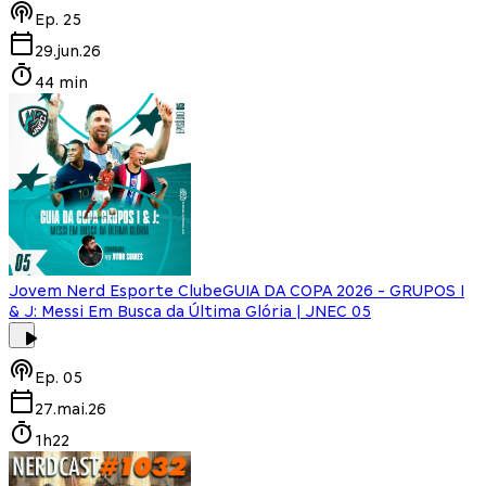
Ep.
25
29.jun.26
44 min
Jovem Nerd Esporte Clube
GUIA DA COPA 2026 - GRUPOS I
& J: Messi Em Busca da Última Glória | JNEC 05
Ep.
05
27.mai.26
1h22