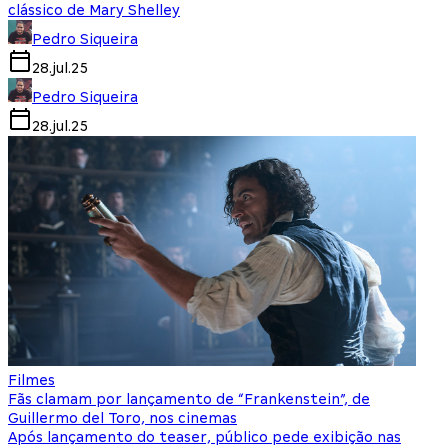
clássico de Mary Shelley
Pedro Siqueira
28.jul.25
Pedro Siqueira
28.jul.25
Filmes
Fãs clamam por lançamento de “Frankenstein”, de
Guillermo del Toro, nos cinemas
Após lançamento do teaser, público pede exibição nas