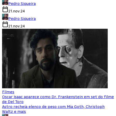
Pedro Siqueira
21.nov.24
Pedro Siqueira
21.nov.24
Filmes
Oscar Isaac aparece como Dr. Frankenstein em set do filme
de Del Toro
Astro recheia elenco de peso com Mia Goth, Christoph
Waltz e mais