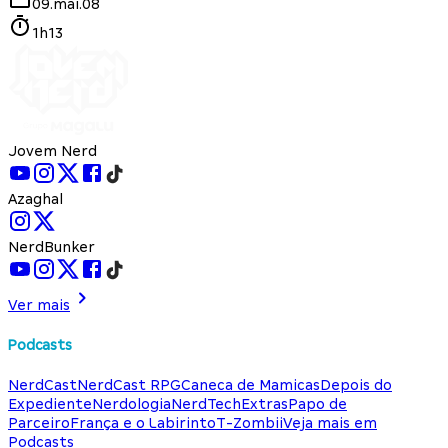
09.mai.08
1h13
Jovem Nerd
Azaghal
NerdBunker
Ver mais
Podcasts
NerdCast
NerdCast RPG
Caneca de Mamicas
Depois do
Expediente
Nerdologia
NerdTech
Extras
Papo de
Parceiro
França e o Labirinto
T-Zombii
Veja mais em
Podcasts