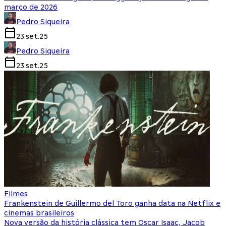
março de 2026
Pedro Siqueira
23.set.25
Pedro Siqueira
23.set.25
Filmes
Frankenstein de Guillermo del Toro ganha data na Netflix e
cinemas brasileiros
Nova versão da história clássica tem Oscar Isaac, Jacob