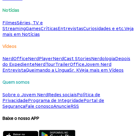
Notícias
Filmes
Séries, TV e
Streaming
Games
Críticas
Entrevistas
Curiosidades e etc.
Veja
mais em Notícias
Vídeos
NerdOffice
NerdPlayer
NerdCast Stories
Nerdologia
Depois
do Expediente
NerdTour
TrailerOffice
Jovem Nerd
Entrevista
Queimando a Língua
Sr. K
Veja mais em Vídeos
Quem somos
Sobre o Jovem Nerd
Redes sociais
Política de
Privacidade
Programa de Integridade
Portal de
Segurança
Fale conosco
Anuncie
RSS
Baixe o nosso APP