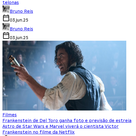
telonas
Bruno Reis
03.jun.25
Bruno Reis
03.jun.25
Filmes
Frankenstein de Del Toro ganha foto e previsão de estreia
Astro de Star Wars e Marvel viverá o cientista Victor
Frankenstein no filme da Netflix