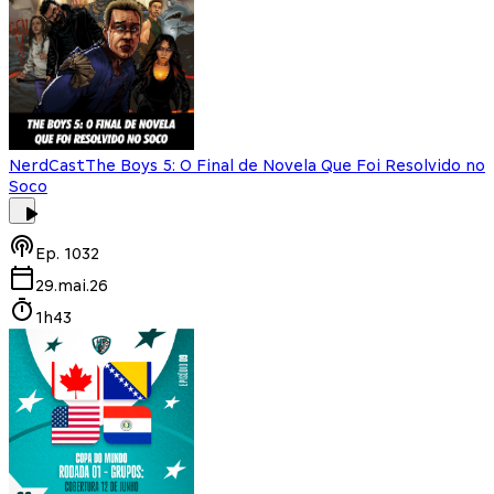
NerdCast
The Boys 5: O Final de Novela Que Foi Resolvido no
Soco
Ep.
1032
29.mai.26
1h43