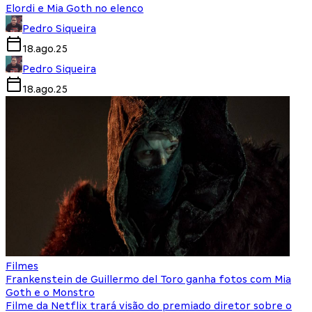
Elordi e Mia Goth no elenco
Pedro Siqueira
18.ago.25
Pedro Siqueira
18.ago.25
Filmes
Frankenstein de Guillermo del Toro ganha fotos com Mia
Goth e o Monstro
Filme da Netflix trará visão do premiado diretor sobre o