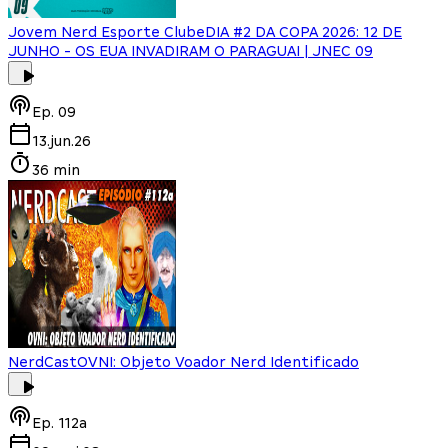
Jovem Nerd Esporte Clube
DIA #2 DA COPA 2026: 12 DE
JUNHO - OS EUA INVADIRAM O PARAGUAI | JNEC 09
Ep.
09
13.jun.26
36 min
NerdCast
OVNI: Objeto Voador Nerd Identificado
Ep.
112a