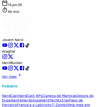
19.jun.26
46 min
Jovem Nerd
Azaghal
NerdBunker
Ver mais
Podcasts
NerdCast
NerdCast RPG
Caneca de Mamicas
Depois do
Expediente
Nerdologia
NerdTech
Extras
Papo de
Parceiro
França e o Labirinto
T-Zombii
Veja mais em