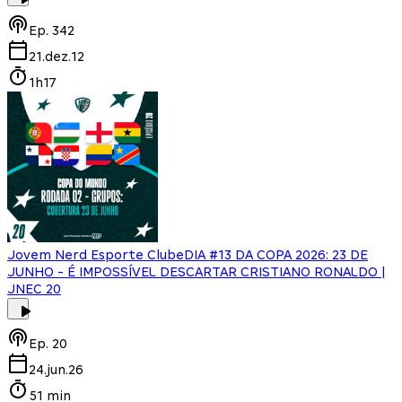
Ep.
342
21.dez.12
1h17
Jovem Nerd Esporte Clube
DIA #13 DA COPA 2026: 23 DE
JUNHO - É IMPOSSÍVEL DESCARTAR CRISTIANO RONALDO |
JNEC 20
Ep.
20
24.jun.26
51 min