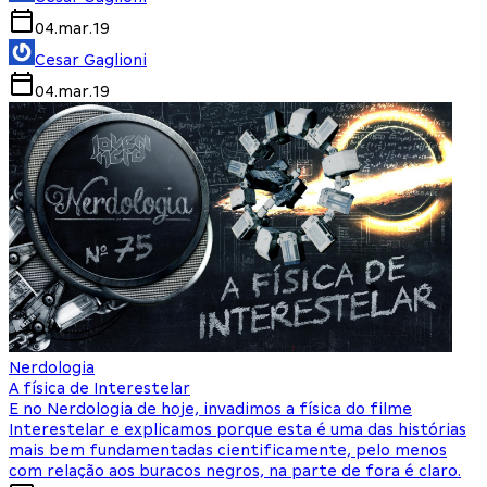
04.mar.19
Cesar Gaglioni
04.mar.19
Nerdologia
A física de Interestelar
E no Nerdologia de hoje, invadimos a física do filme
Interestelar e explicamos porque esta é uma das histórias
mais bem fundamentadas cientificamente, pelo menos
com relação aos buracos negros, na parte de fora é claro.