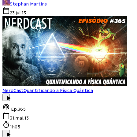
Stephan Martins
23.jul.13
NerdCast
Quantificando a Física Quântica
Ep.
365
31.mai.13
1h05