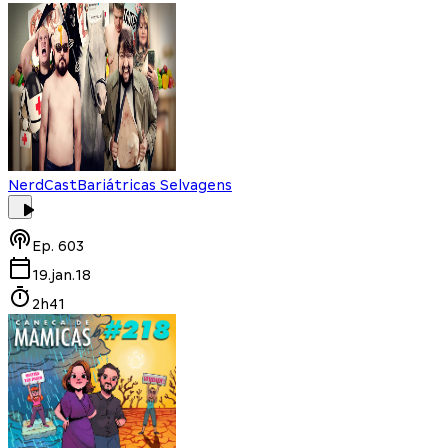
NerdCast
Bariátricas Selvagens
Ep.
603
19.jan.18
2h41