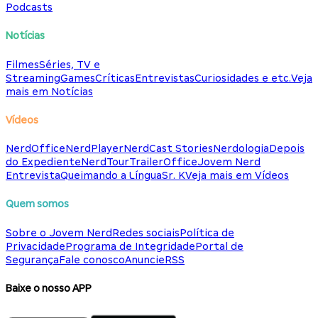
Podcasts
Notícias
Filmes
Séries, TV e
Streaming
Games
Críticas
Entrevistas
Curiosidades e etc.
Veja
mais em Notícias
Vídeos
NerdOffice
NerdPlayer
NerdCast Stories
Nerdologia
Depois
do Expediente
NerdTour
TrailerOffice
Jovem Nerd
Entrevista
Queimando a Língua
Sr. K
Veja mais em Vídeos
Quem somos
Sobre o Jovem Nerd
Redes sociais
Política de
Privacidade
Programa de Integridade
Portal de
Segurança
Fale conosco
Anuncie
RSS
Baixe o nosso APP