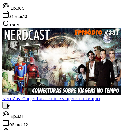
Ep.
365
31.mai.13
1h05
NerdCast
Conjecturas sobre viagens no tempo
Ep.
331
05.out.12