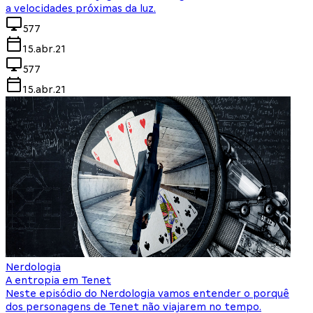
a velocidades próximas da luz.
577
15.abr.21
577
15.abr.21
Nerdologia
A entropia em Tenet
Neste episódio do Nerdologia vamos entender o porquê
dos personagens de Tenet não viajarem no tempo.