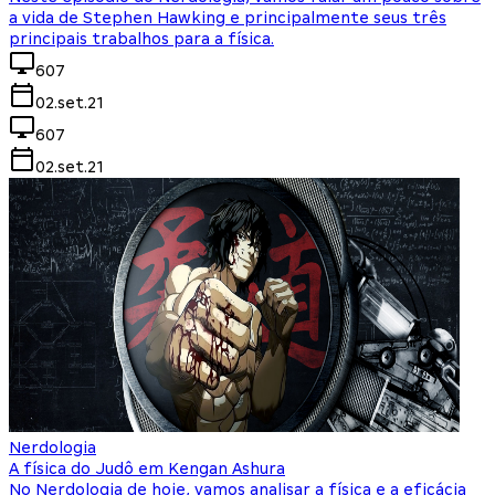
a vida de Stephen Hawking e principalmente seus três
principais trabalhos para a física.
607
02.set.21
607
02.set.21
Nerdologia
A física do Judô em Kengan Ashura
No Nerdologia de hoje, vamos analisar a física e a eficácia