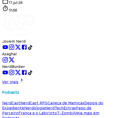
17.jul.26
1h38
Jovem Nerd
Azaghal
NerdBunker
Ver mais
Podcasts
NerdCast
NerdCast RPG
Caneca de Mamicas
Depois do
Expediente
Nerdologia
NerdTech
Extras
Papo de
Parceiro
França e o Labirinto
T-Zombii
Veja mais em