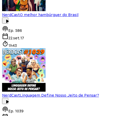
NerdCast
O melhor hambúrguer do Brasil
Ep.
586
22.set.17
1h43
NerdCast
Linguagem Define Nosso Jeito de Pensar?
Ep.
1039