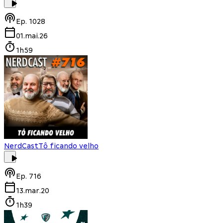
Ep.
1028
01.mai.26
1h59
NerdCast
Tô ficando velho
Ep.
716
13.mar.20
1h39