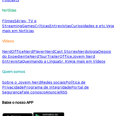
Podcasts
Notícias
Filmes
Séries, TV e
Streaming
Games
Críticas
Entrevistas
Curiosidades e etc.
Veja
mais em Notícias
Vídeos
NerdOffice
NerdPlayer
NerdCast Stories
Nerdologia
Depois
do Expediente
NerdTour
TrailerOffice
Jovem Nerd
Entrevista
Queimando a Língua
Sr. K
Veja mais em Vídeos
Quem somos
Sobre o Jovem Nerd
Redes sociais
Política de
Privacidade
Programa de Integridade
Portal de
Segurança
Fale conosco
Anuncie
RSS
Baixe o nosso APP