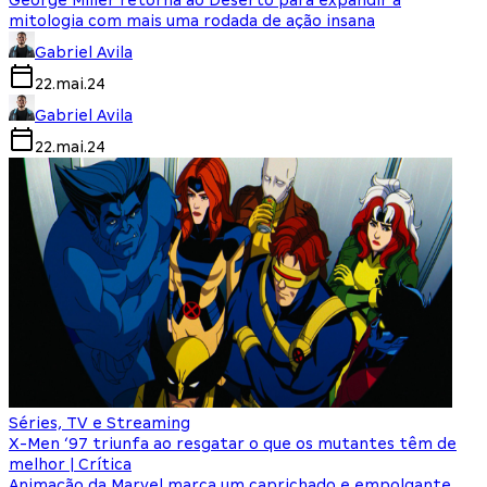
George Miller retorna ao Deserto para expandir a
mitologia com mais uma rodada de ação insana
Gabriel Avila
22.mai.24
Gabriel Avila
22.mai.24
Séries, TV e Streaming
X-Men ‘97 triunfa ao resgatar o que os mutantes têm de
melhor | Crítica
Animação da Marvel marca um caprichado e empolgante