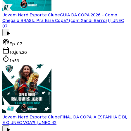
Jovem Nerd Esporte Clube
GUIA DA COPA 2026 - Como
Chega o BRASIL Pra Essa Copa? (com Xandi Barros) | JNEC
07
Ep.
07
10.jun.26
1h59
Jovem Nerd Esporte Clube
FINAL DA COPA: A ESPANHA É BI,
E O JNEC VOA?! | JNEC 42