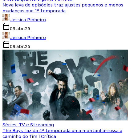
Nova leva de episódios traz ajustes pequenos e menos
mudanças que 1ª temporada
Jessica Pinheiro
09.abr.25
Jessica Pinheiro
09.abr.25
Séries, TV e Streaming
The Boys faz da 4ª temporada uma montanha-russa a
caminho do fim | Crítica