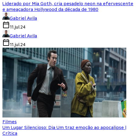
Liderado por Mia Goth, cria pesadelo neon na efervescente
e ameaçadora Hollywood da década de 1980
Gabriel Avila
11.jul.24
Gabriel Avila
11.jul.24
Filmes
Um Lugar Silencioso: Dia Um traz emoção ao apocalipse |
Crítica