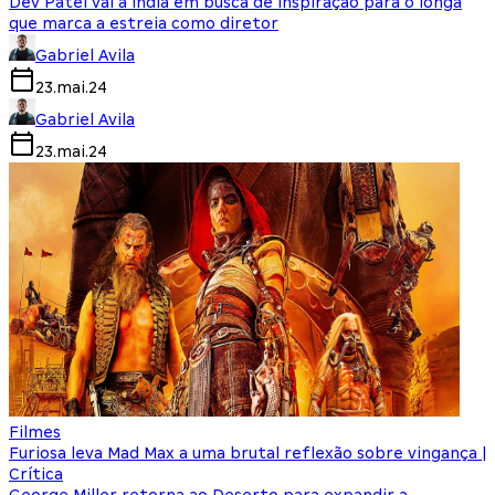
Dev Patel vai à Índia em busca de inspiração para o longa
que marca a estreia como diretor
Gabriel Avila
23.mai.24
Gabriel Avila
23.mai.24
Filmes
Furiosa leva Mad Max a uma brutal reflexão sobre vingança |
Crítica