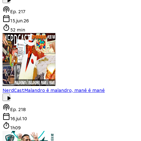
Ep.
217
15.jun.26
52 min
NerdCast
Malandro é malandro, mané é mané
Ep.
218
16.jul.10
1h09