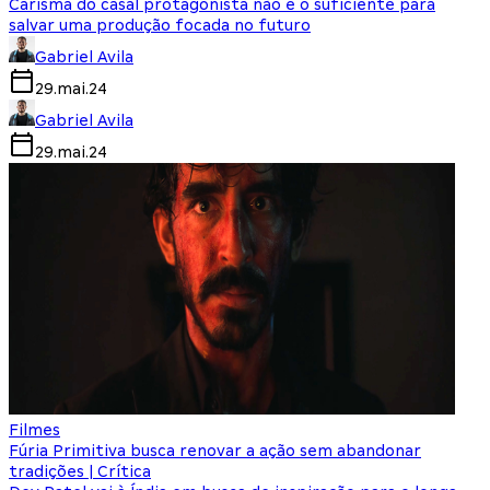
Carisma do casal protagonista não é o suficiente para
salvar uma produção focada no futuro
Gabriel Avila
29.mai.24
Gabriel Avila
29.mai.24
Filmes
Fúria Primitiva busca renovar a ação sem abandonar
tradições | Crítica