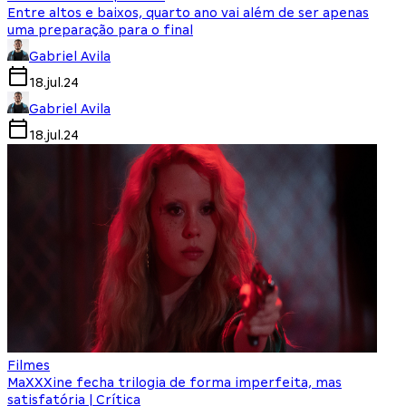
Entre altos e baixos, quarto ano vai além de ser apenas
uma preparação para o final
Gabriel Avila
18.jul.24
Gabriel Avila
18.jul.24
Filmes
MaXXXine fecha trilogia de forma imperfeita, mas
satisfatória | Crítica