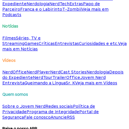
Expediente
Nerdologia
NerdTech
Extras
Papo de
Parceiro
França e o Labirinto
T-Zombii
Veja mais em
Podcasts
Notícias
Filmes
Séries, TV e
Streaming
Games
Críticas
Entrevistas
Curiosidades e etc.
Veja
mais em Notícias
Vídeos
NerdOffice
NerdPlayer
NerdCast Stories
Nerdologia
Depois
do Expediente
NerdTour
TrailerOffice
Jovem Nerd
Entrevista
Queimando a Língua
Sr. K
Veja mais em Vídeos
Quem somos
Sobre o Jovem Nerd
Redes sociais
Política de
Privacidade
Programa de Integridade
Portal de
Segurança
Fale conosco
Anuncie
RSS
Baixe o nosso APP