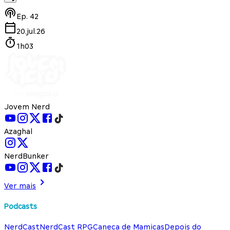
Ep.
42
20.jul.26
1h03
Jovem Nerd
Azaghal
NerdBunker
Ver mais
Podcasts
NerdCast
NerdCast RPG
Caneca de Mamicas
Depois do