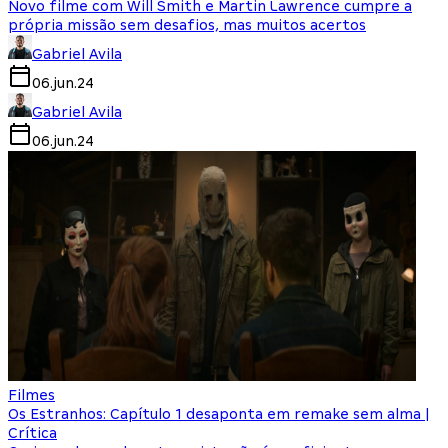
Novo filme com Will Smith e Martin Lawrence cumpre a
própria missão sem desafios, mas muitos acertos
Gabriel Avila
06.jun.24
Gabriel Avila
06.jun.24
Filmes
Os Estranhos: Capítulo 1 desaponta em remake sem alma |
Crítica