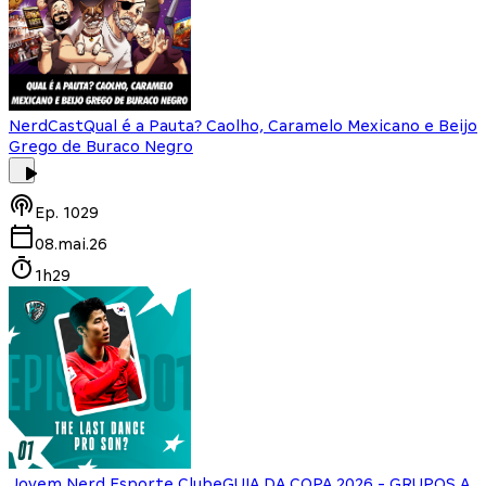
NerdCast
Qual é a Pauta? Caolho, Caramelo Mexicano e Beijo
Grego de Buraco Negro
Ep.
1029
08.mai.26
1h29
Jovem Nerd Esporte Clube
GUIA DA COPA 2026 - GRUPOS A