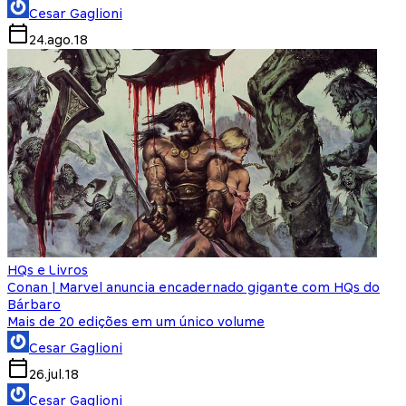
Cesar Gaglioni
24.ago.18
HQs e Livros
Conan | Marvel anuncia encadernado gigante com HQs do
Bárbaro
Mais de 20 edições em um único volume
Cesar Gaglioni
26.jul.18
Cesar Gaglioni