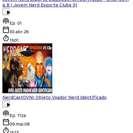
& B | Jovem Nerd Esporte Clube 01
Ep.
01
30.abr.26
1h01
NerdCast
OVNI: Objeto Voador Nerd Identificado
Ep.
112a
09.mai.08
1h13