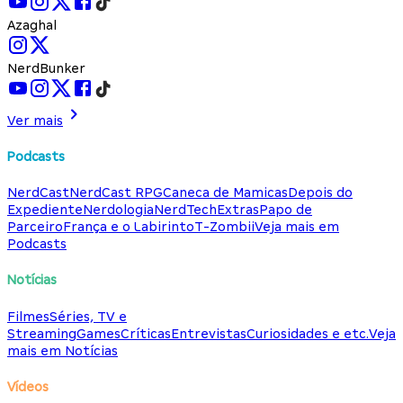
Azaghal
NerdBunker
Ver mais
Podcasts
NerdCast
NerdCast RPG
Caneca de Mamicas
Depois do
Expediente
Nerdologia
NerdTech
Extras
Papo de
Parceiro
França e o Labirinto
T-Zombii
Veja mais em
Podcasts
Notícias
Filmes
Séries, TV e
Streaming
Games
Críticas
Entrevistas
Curiosidades e etc.
Veja
mais em Notícias
Vídeos