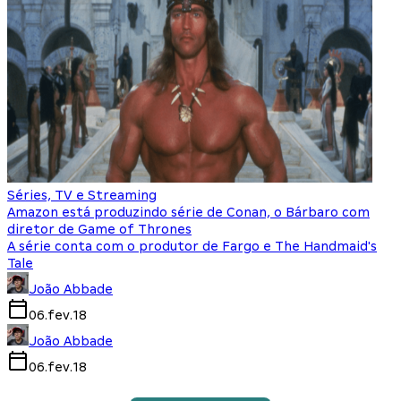
Séries, TV e Streaming
Amazon está produzindo série de Conan, o Bárbaro com
diretor de Game of Thrones
A série conta com o produtor de Fargo e The Handmaid's
Tale
João Abbade
06.fev.18
João Abbade
06.fev.18