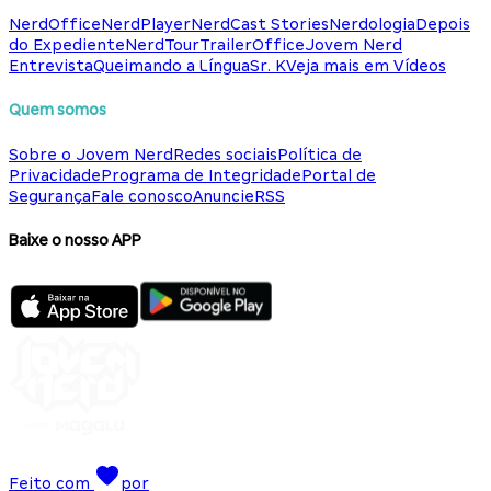
NerdOffice
NerdPlayer
NerdCast Stories
Nerdologia
Depois
do Expediente
NerdTour
TrailerOffice
Jovem Nerd
Entrevista
Queimando a Língua
Sr. K
Veja mais em Vídeos
Quem somos
Sobre o Jovem Nerd
Redes sociais
Política de
Privacidade
Programa de Integridade
Portal de
Segurança
Fale conosco
Anuncie
RSS
Baixe o nosso APP
Feito com
por