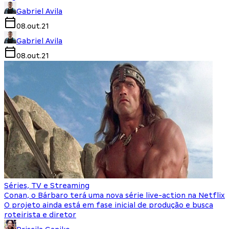
Gabriel Avila
08.out.21
Gabriel Avila
08.out.21
Séries, TV e Streaming
Conan, o Bárbaro terá uma nova série live-action na Netflix
O projeto ainda está em fase inicial de produção e busca
roteirista e diretor