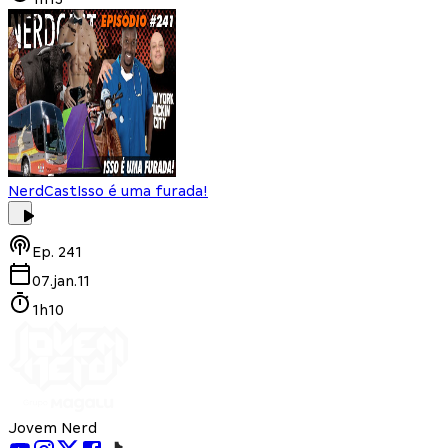
NerdCast
Isso é uma furada!
Ep.
241
07.jan.11
1h10
Jovem Nerd