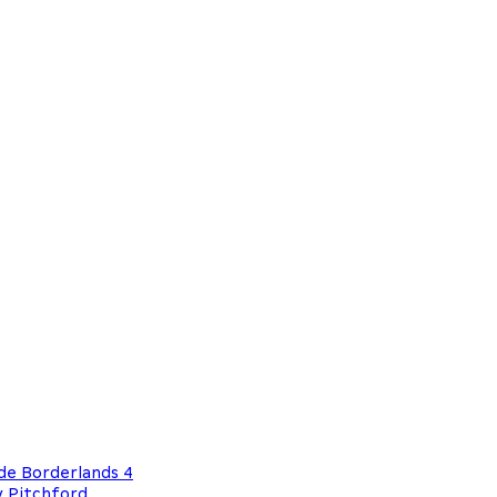
de Borderlands 4
y Pitchford