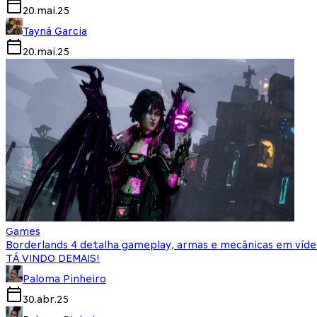
20.mai.25
Tayná Garcia
20.mai.25
Games
Borderlands 4 detalha gameplay, armas e mecânicas em víde
TÁ VINDO DEMAIS!
Paloma Pinheiro
30.abr.25