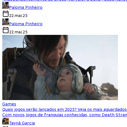
Paloma Pinheiro
22.mai.25
Paloma Pinheiro
22.mai.25
Games
Quais jogos serão lançados em 2025? Veja os mais aguardados
Com novos jogos de franquias conhecidas, como Death Stra
Tayná Garcia