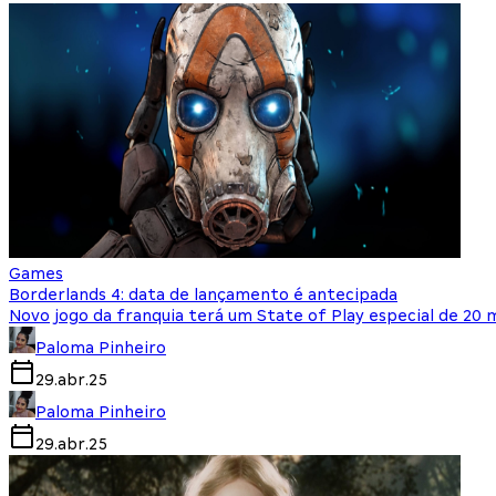
Games
Borderlands 4: data de lançamento é antecipada
Novo jogo da franquia terá um State of Play especial de 20 
Paloma Pinheiro
29.abr.25
Paloma Pinheiro
29.abr.25