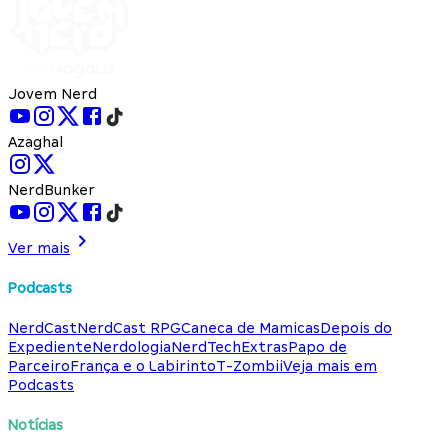
Jovem Nerd
Azaghal
NerdBunker
Ver mais
Podcasts
NerdCast
NerdCast RPG
Caneca de Mamicas
Depois do
Expediente
Nerdologia
NerdTech
Extras
Papo de
Parceiro
França e o Labirinto
T-Zombii
Veja mais em
Podcasts
Notícias