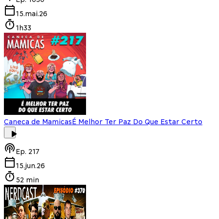
15.mai.26
1h33
Caneca de Mamicas
É Melhor Ter Paz Do Que Estar Certo
Ep.
217
15.jun.26
52 min