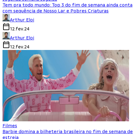
Tem pra todo mundo: Top 3 do fim de semana ainda conta
com sequência de Nosso Lar e Pobres Criaturas
Arthur Eloi
12.fev.24
Arthur Eloi
12.fev.24
Filmes
Barbie domina a bilheteria brasileira no fim de semana de
estreia