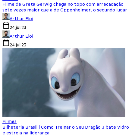
Filme de Greta Gerwig chega no topo com arrecadação
sete vezes maior que a de Oppenheimer, o segundo lugar
Arthur Eloi
24.jul.23
Arthur Eloi
24.jul.23
Filmes
Bilheteria Brasil | Como Treinar o Seu Dragão 3 bate Vidro
e estreia na liderança