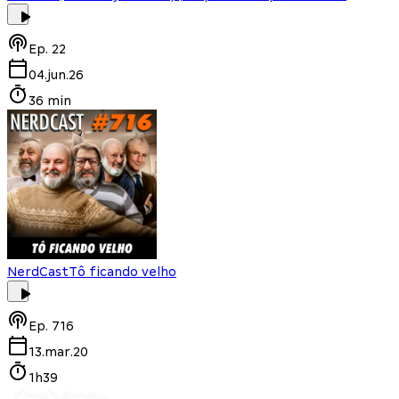
Ep.
22
04.jun.26
36 min
NerdCast
Tô ficando velho
Ep.
716
13.mar.20
1h39