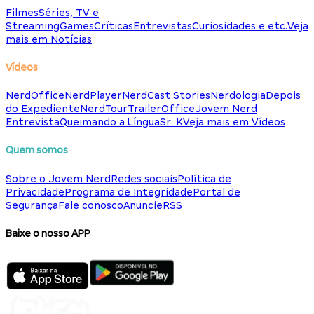
Filmes
Séries, TV e
Streaming
Games
Críticas
Entrevistas
Curiosidades e etc.
Veja
mais em Notícias
Vídeos
NerdOffice
NerdPlayer
NerdCast Stories
Nerdologia
Depois
do Expediente
NerdTour
TrailerOffice
Jovem Nerd
Entrevista
Queimando a Língua
Sr. K
Veja mais em Vídeos
Quem somos
Sobre o Jovem Nerd
Redes sociais
Política de
Privacidade
Programa de Integridade
Portal de
Segurança
Fale conosco
Anuncie
RSS
Baixe o nosso APP