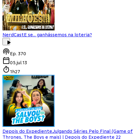
NerdCast
E se... ganhássemos na loteria?
Ep.
370
05.jul.13
1h27
Depois do Expediente
Julgando Séries Pelo Final (Game of
Thrones, The Boys e mais) | Depois do Expediente 22