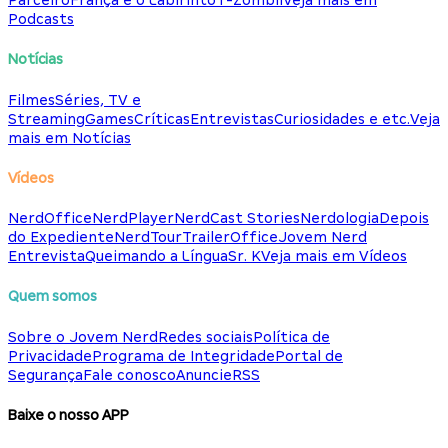
Parceiro
França e o Labirinto
T-Zombii
Veja mais em
Podcasts
Notícias
Filmes
Séries, TV e
Streaming
Games
Críticas
Entrevistas
Curiosidades e etc.
Veja
mais em Notícias
Vídeos
NerdOffice
NerdPlayer
NerdCast Stories
Nerdologia
Depois
do Expediente
NerdTour
TrailerOffice
Jovem Nerd
Entrevista
Queimando a Língua
Sr. K
Veja mais em Vídeos
Quem somos
Sobre o Jovem Nerd
Redes sociais
Política de
Privacidade
Programa de Integridade
Portal de
Segurança
Fale conosco
Anuncie
RSS
Baixe o nosso APP