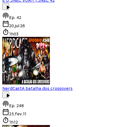
E O JNEC VOA?! | JNEC 42
Ep.
42
20.jul.26
1h03
NerdCast
A batalha dos crossovers
Ep.
248
25.fev.11
1h12