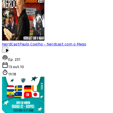
NerdCast
Paulo Coelho - Nerdcast com o Mago
Ep.
231
15.out.10
1h18