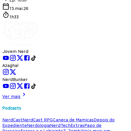
15.mai.26
1h33
Jovem Nerd
Azaghal
NerdBunker
Ver mais
Podcasts
NerdCast
NerdCast RPG
Caneca de Mamicas
Depois do
Expediente
Nerdologia
NerdTech
Extras
Papo de