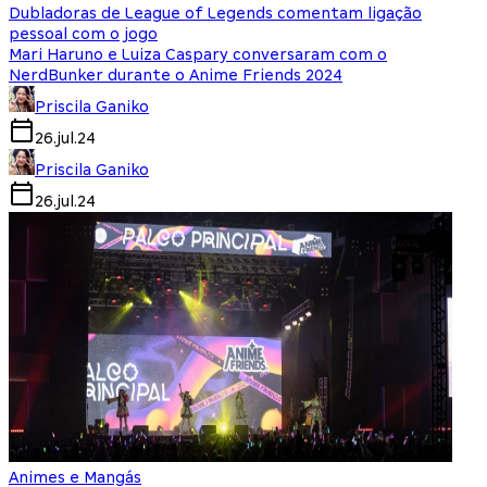
Dubladoras de League of Legends comentam ligação
pessoal com o jogo
Mari Haruno e Luiza Caspary conversaram com o
NerdBunker durante o Anime Friends 2024
Priscila Ganiko
26.jul.24
Priscila Ganiko
26.jul.24
Animes e Mangás