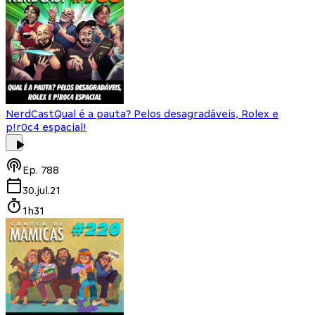
NerdCast
Qual é a pauta? Pelos desagradáveis, Rolex e
p!r0c4 espacial!
Ep.
788
30.jul.21
1h31