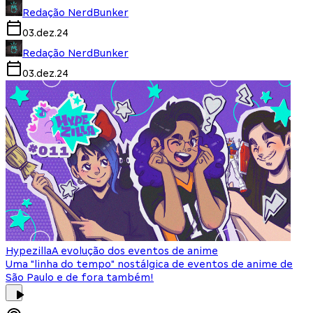
Redação NerdBunker
03.dez.24
Redação NerdBunker
03.dez.24
Hypezilla
A evolução dos eventos de anime
Uma "linha do tempo" nostálgica de eventos de anime de
São Paulo e de fora também!