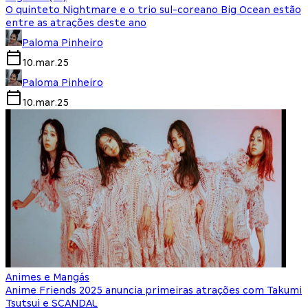
O quinteto Nightmare e o trio sul-coreano Big Ocean estão
entre as atrações deste ano
Paloma Pinheiro
10.mar.25
Paloma Pinheiro
10.mar.25
Animes e Mangás
Anime Friends 2025 anuncia primeiras atrações com Takumi
Tsutsui e SCANDAL