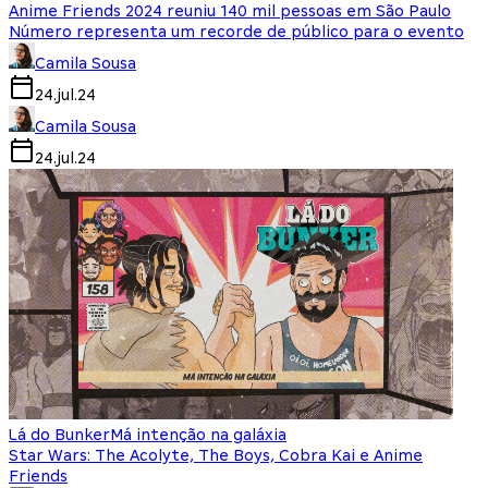
Anime Friends 2024 reuniu 140 mil pessoas em São Paulo
Número representa um recorde de público para o evento
Camila Sousa
24.jul.24
Camila Sousa
24.jul.24
Lá do Bunker
Má intenção na galáxia
Star Wars: The Acolyte, The Boys, Cobra Kai e Anime
Friends