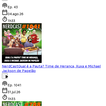
Ep.
43
04.ago.26
1h33
NerdCast
Qual é a Pauta? Time de Herança, Xuxa e Michael
Jackson de Papelão
Ep.
1041
31.jul.26
1h35