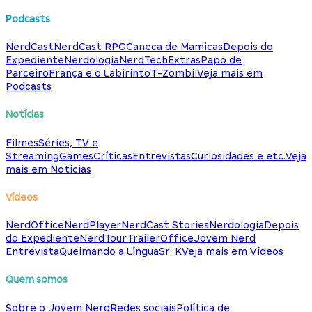
Podcasts
NerdCast
NerdCast RPG
Caneca de Mamicas
Depois do
Expediente
Nerdologia
NerdTech
Extras
Papo de
Parceiro
França e o Labirinto
T-Zombii
Veja mais em
Podcasts
Notícias
Filmes
Séries, TV e
Streaming
Games
Críticas
Entrevistas
Curiosidades e etc.
Veja
mais em Notícias
Vídeos
NerdOffice
NerdPlayer
NerdCast Stories
Nerdologia
Depois
do Expediente
NerdTour
TrailerOffice
Jovem Nerd
Entrevista
Queimando a Língua
Sr. K
Veja mais em Vídeos
Quem somos
Sobre o Jovem Nerd
Redes sociais
Política de