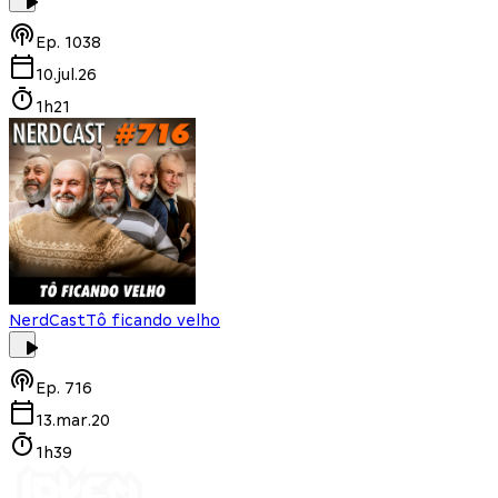
Ep.
1038
10.jul.26
1h21
NerdCast
Tô ficando velho
Ep.
716
13.mar.20
1h39