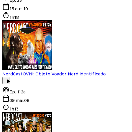
Ep.
231
15.out.10
1h18
NerdCast
OVNI: Objeto Voador Nerd Identificado
Ep.
112a
09.mai.08
1h13