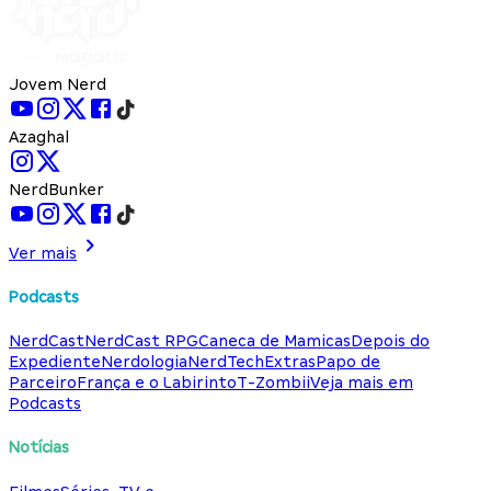
Jovem Nerd
Azaghal
NerdBunker
Ver mais
Podcasts
NerdCast
NerdCast RPG
Caneca de Mamicas
Depois do
Expediente
Nerdologia
NerdTech
Extras
Papo de
Parceiro
França e o Labirinto
T-Zombii
Veja mais em
Podcasts
Notícias