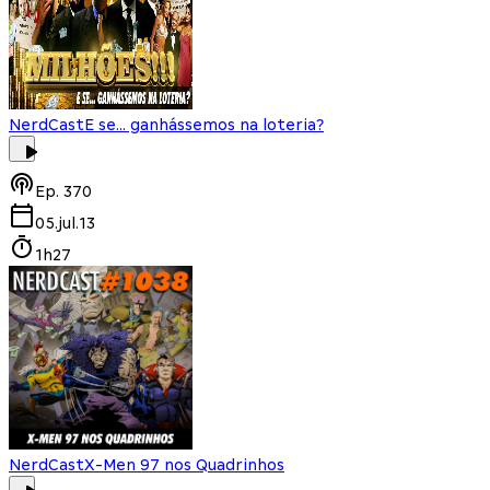
NerdCast
E se... ganhássemos na loteria?
Ep.
370
05.jul.13
1h27
NerdCast
X-Men 97 nos Quadrinhos