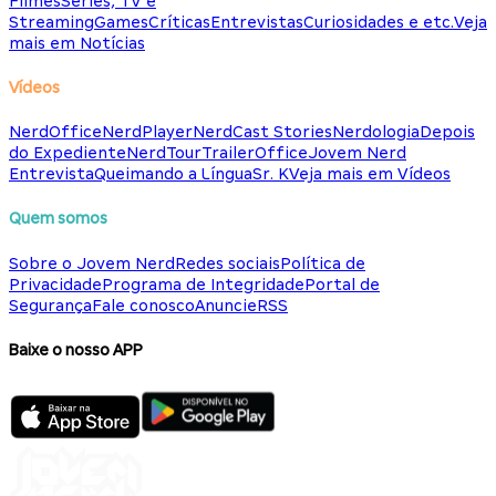
Filmes
Séries, TV e
Streaming
Games
Críticas
Entrevistas
Curiosidades e etc.
Veja
mais em Notícias
Vídeos
NerdOffice
NerdPlayer
NerdCast Stories
Nerdologia
Depois
do Expediente
NerdTour
TrailerOffice
Jovem Nerd
Entrevista
Queimando a Língua
Sr. K
Veja mais em Vídeos
Quem somos
Sobre o Jovem Nerd
Redes sociais
Política de
Privacidade
Programa de Integridade
Portal de
Segurança
Fale conosco
Anuncie
RSS
Baixe o nosso APP