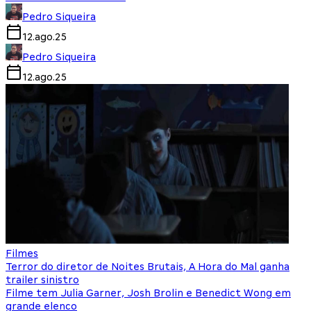
Pedro Siqueira
12.ago.25
Pedro Siqueira
12.ago.25
Filmes
Terror do diretor de Noites Brutais, A Hora do Mal ganha
trailer sinistro
Filme tem Julia Garner, Josh Brolin e Benedict Wong em
grande elenco