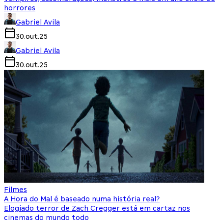
horrores
Gabriel Avila
30.out.25
Gabriel Avila
30.out.25
Filmes
A Hora do Mal é baseado numa história real?
Elogiado terror de Zach Cregger está em cartaz nos
cinemas do mundo todo