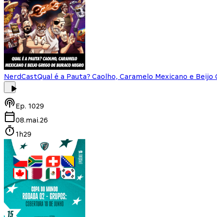
NerdCast
Qual é a Pauta? Caolho, Caramelo Mexicano e Beijo
Ep.
1029
08.mai.26
1h29