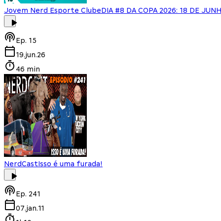
Jovem Nerd Esporte Clube
DIA #8 DA COPA 2026: 18 DE JU
Ep.
15
19.jun.26
46 min
NerdCast
Isso é uma furada!
Ep.
241
07.jan.11