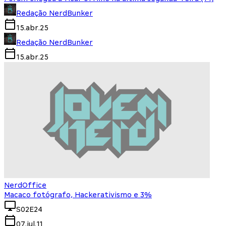
Redação NerdBunker
15.abr.25
Redação NerdBunker
15.abr.25
NerdOffice
Macaco fotógrafo, Hackerativismo e 3%
S02E24
07.jul.11