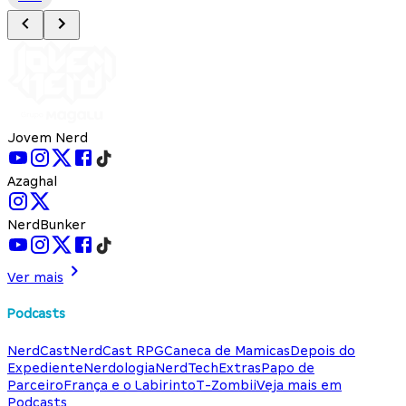
Jovem Nerd
Azaghal
NerdBunker
Ver mais
Podcasts
NerdCast
NerdCast RPG
Caneca de Mamicas
Depois do
Expediente
Nerdologia
NerdTech
Extras
Papo de
Parceiro
França e o Labirinto
T-Zombii
Veja mais em
Podcasts