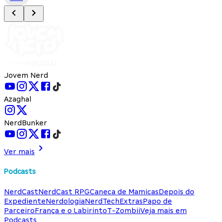
Jovem Nerd
Azaghal
NerdBunker
Ver mais
Podcasts
NerdCast
NerdCast RPG
Caneca de Mamicas
Depois do
Expediente
Nerdologia
NerdTech
Extras
Papo de
Parceiro
França e o Labirinto
T-Zombii
Veja mais em
Podcasts