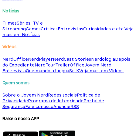
Notícias
Filmes
Séries, TV e
Streaming
Games
Críticas
Entrevistas
Curiosidades e etc.
Veja
mais em Notícias
Vídeos
NerdOffice
NerdPlayer
NerdCast Stories
Nerdologia
Depois
do Expediente
NerdTour
TrailerOffice
Jovem Nerd
Entrevista
Queimando a Língua
Sr. K
Veja mais em Vídeos
Quem somos
Sobre o Jovem Nerd
Redes sociais
Política de
Privacidade
Programa de Integridade
Portal de
Segurança
Fale conosco
Anuncie
RSS
Baixe o nosso APP