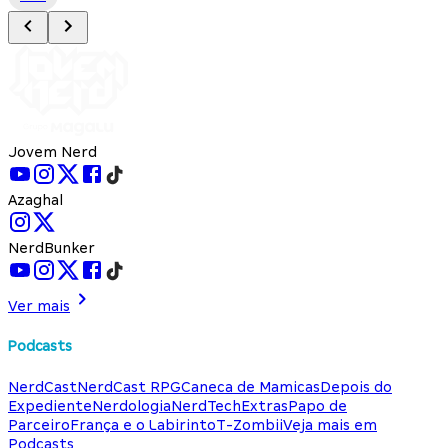
Jovem Nerd
Azaghal
NerdBunker
Ver mais
Podcasts
NerdCast
NerdCast RPG
Caneca de Mamicas
Depois do
Expediente
Nerdologia
NerdTech
Extras
Papo de
Parceiro
França e o Labirinto
T-Zombii
Veja mais em
Podcasts