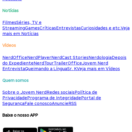
Notícias
Filmes
Séries, TV e
Streaming
Games
Críticas
Entrevistas
Curiosidades e etc.
Veja
mais em Notícias
Vídeos
NerdOffice
NerdPlayer
NerdCast Stories
Nerdologia
Depois
do Expediente
NerdTour
TrailerOffice
Jovem Nerd
Entrevista
Queimando a Língua
Sr. K
Veja mais em Vídeos
Quem somos
Sobre o Jovem Nerd
Redes sociais
Política de
Privacidade
Programa de Integridade
Portal de
Segurança
Fale conosco
Anuncie
RSS
Baixe o nosso APP