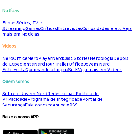
Notícias
Filmes
Séries, TV e
Streaming
Games
Críticas
Entrevistas
Curiosidades e etc.
Veja
mais em Notícias
Vídeos
NerdOffice
NerdPlayer
NerdCast Stories
Nerdologia
Depois
do Expediente
NerdTour
TrailerOffice
Jovem Nerd
Entrevista
Queimando a Língua
Sr. K
Veja mais em Vídeos
Quem somos
Sobre o Jovem Nerd
Redes sociais
Política de
Privacidade
Programa de Integridade
Portal de
Segurança
Fale conosco
Anuncie
RSS
Baixe o nosso APP