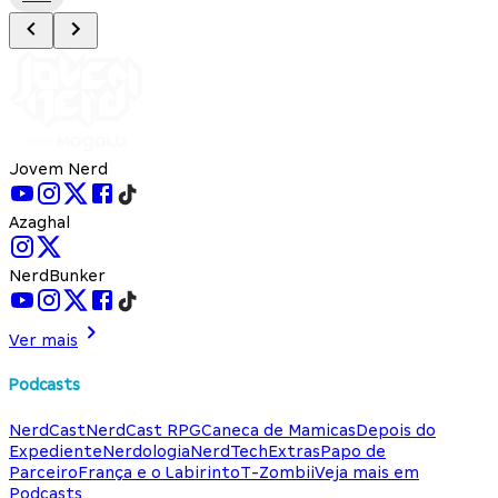
Jovem Nerd
Azaghal
NerdBunker
Ver mais
Podcasts
NerdCast
NerdCast RPG
Caneca de Mamicas
Depois do
Expediente
Nerdologia
NerdTech
Extras
Papo de
Parceiro
França e o Labirinto
T-Zombii
Veja mais em
Podcasts