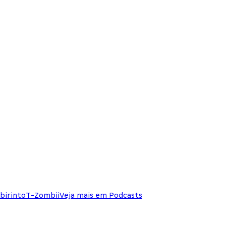
birinto
T-Zombii
Veja mais em Podcasts