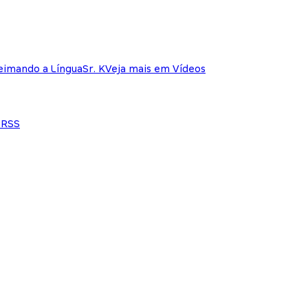
eimando a Língua
Sr. K
Veja mais em Vídeos
e
RSS