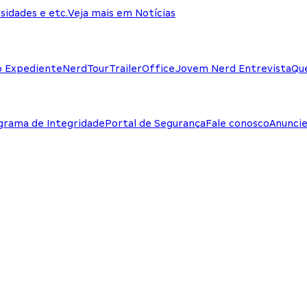
sidades e etc.
Veja mais em Notícias
o Expediente
NerdTour
TrailerOffice
Jovem Nerd Entrevista
Qu
grama de Integridade
Portal de Segurança
Fale conosco
Anunci