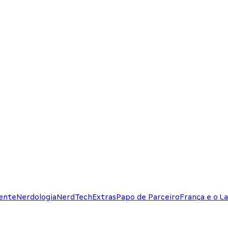
ente
Nerdologia
NerdTech
Extras
Papo de Parceiro
França e o La