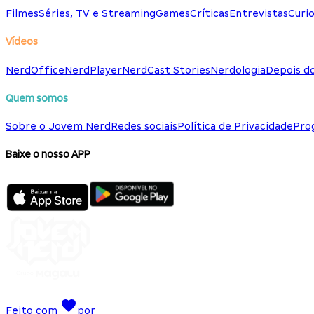
Filmes
Séries, TV e Streaming
Games
Críticas
Entrevistas
Curio
Vídeos
NerdOffice
NerdPlayer
NerdCast Stories
Nerdologia
Depois d
Quem somos
Sobre o Jovem Nerd
Redes sociais
Política de Privacidade
Pro
Baixe o nosso APP
Feito com
por