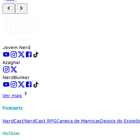
Jovem Nerd
Azaghal
NerdBunker
Ver mais
Podcasts
NerdCast
NerdCast RPG
Caneca de Mamicas
Depois do Expedi
Notícias