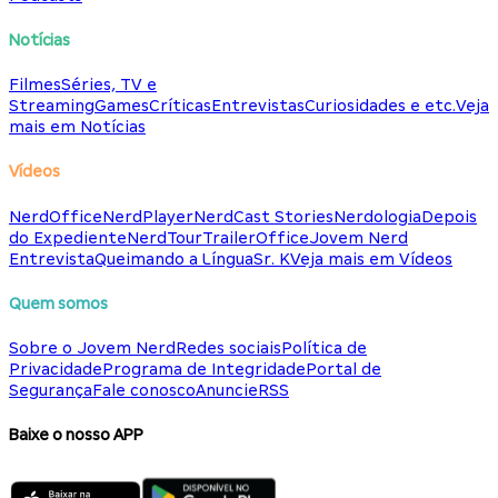
Notícias
Filmes
Séries, TV e
Streaming
Games
Críticas
Entrevistas
Curiosidades e etc.
Veja
mais em Notícias
Vídeos
NerdOffice
NerdPlayer
NerdCast Stories
Nerdologia
Depois
do Expediente
NerdTour
TrailerOffice
Jovem Nerd
Entrevista
Queimando a Língua
Sr. K
Veja mais em Vídeos
Quem somos
Sobre o Jovem Nerd
Redes sociais
Política de
Privacidade
Programa de Integridade
Portal de
Segurança
Fale conosco
Anuncie
RSS
Baixe o nosso APP