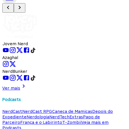
Jovem Nerd
Azaghal
NerdBunker
Ver mais
Podcasts
NerdCast
NerdCast RPG
Caneca de Mamicas
Depois do
Expediente
Nerdologia
NerdTech
Extras
Papo de
Parceiro
França e o Labirinto
T-Zombii
Veja mais em
Podcasts