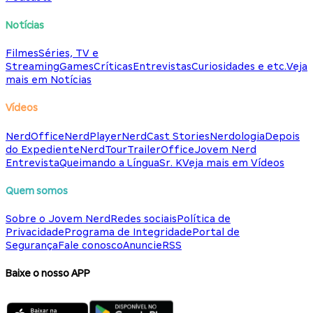
Notícias
Filmes
Séries, TV e
Streaming
Games
Críticas
Entrevistas
Curiosidades e etc.
Veja
mais em Notícias
Vídeos
NerdOffice
NerdPlayer
NerdCast Stories
Nerdologia
Depois
do Expediente
NerdTour
TrailerOffice
Jovem Nerd
Entrevista
Queimando a Língua
Sr. K
Veja mais em Vídeos
Quem somos
Sobre o Jovem Nerd
Redes sociais
Política de
Privacidade
Programa de Integridade
Portal de
Segurança
Fale conosco
Anuncie
RSS
Baixe o nosso APP