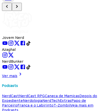
Jovem Nerd
Azaghal
NerdBunker
Ver mais
Podcasts
NerdCast
NerdCast RPG
Caneca de Mamicas
Depois do
Expediente
Nerdologia
NerdTech
Extras
Papo de
Parceiro
França e o Labirinto
T-Zombii
Veja mais em
Podcasts