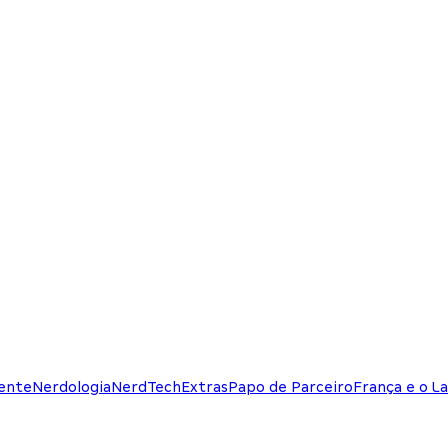
ente
Nerdologia
NerdTech
Extras
Papo de Parceiro
França e o La