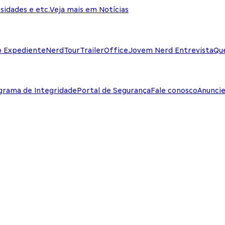
sidades e etc.
Veja mais em Notícias
o Expediente
NerdTour
TrailerOffice
Jovem Nerd Entrevista
Qu
grama de Integridade
Portal de Segurança
Fale conosco
Anunci