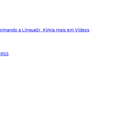
eimando a Língua
Sr. K
Veja mais em Vídeos
e
RSS