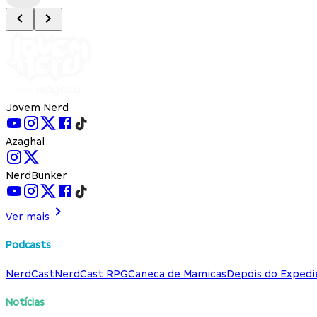
Jovem Nerd
Azaghal
NerdBunker
Ver mais
Podcasts
NerdCast
NerdCast RPG
Caneca de Mamicas
Depois do Expedi
Notícias