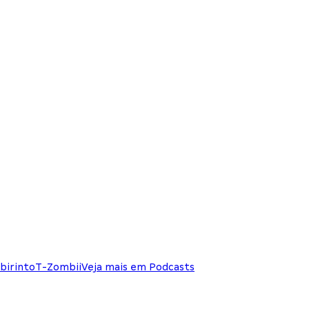
birinto
T-Zombii
Veja mais em Podcasts