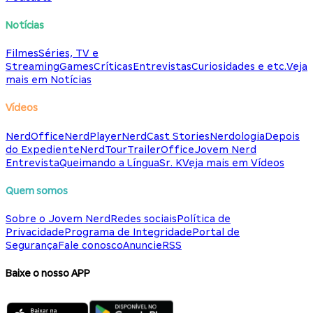
Notícias
Filmes
Séries, TV e
Streaming
Games
Críticas
Entrevistas
Curiosidades e etc.
Veja
mais em Notícias
Vídeos
NerdOffice
NerdPlayer
NerdCast Stories
Nerdologia
Depois
do Expediente
NerdTour
TrailerOffice
Jovem Nerd
Entrevista
Queimando a Língua
Sr. K
Veja mais em Vídeos
Quem somos
Sobre o Jovem Nerd
Redes sociais
Política de
Privacidade
Programa de Integridade
Portal de
Segurança
Fale conosco
Anuncie
RSS
Baixe o nosso APP