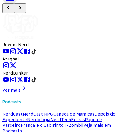
Jovem Nerd
Azaghal
NerdBunker
Ver mais
Podcasts
NerdCast
NerdCast RPG
Caneca de Mamicas
Depois do
Expediente
Nerdologia
NerdTech
Extras
Papo de
Parceiro
França e o Labirinto
T-Zombii
Veja mais em
Podcasts