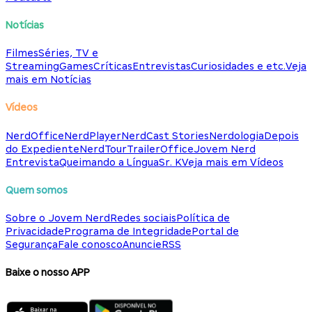
Notícias
Filmes
Séries, TV e
Streaming
Games
Críticas
Entrevistas
Curiosidades e etc.
Veja
mais em Notícias
Vídeos
NerdOffice
NerdPlayer
NerdCast Stories
Nerdologia
Depois
do Expediente
NerdTour
TrailerOffice
Jovem Nerd
Entrevista
Queimando a Língua
Sr. K
Veja mais em Vídeos
Quem somos
Sobre o Jovem Nerd
Redes sociais
Política de
Privacidade
Programa de Integridade
Portal de
Segurança
Fale conosco
Anuncie
RSS
Baixe o nosso APP