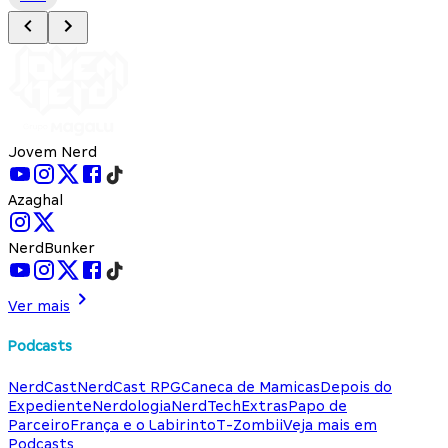
Jovem Nerd
Azaghal
NerdBunker
Ver mais
Podcasts
NerdCast
NerdCast RPG
Caneca de Mamicas
Depois do
Expediente
Nerdologia
NerdTech
Extras
Papo de
Parceiro
França e o Labirinto
T-Zombii
Veja mais em
Podcasts