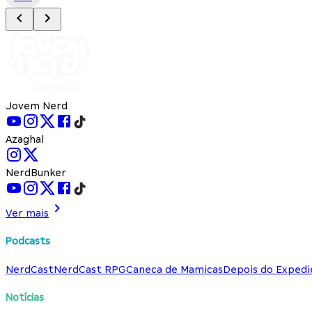
Jovem Nerd
Azaghal
NerdBunker
Ver mais
Podcasts
NerdCast
NerdCast RPG
Caneca de Mamicas
Depois do Expedi
Notícias