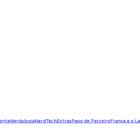
ente
Nerdologia
NerdTech
Extras
Papo de Parceiro
França e o La