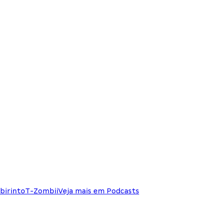
birinto
T-Zombii
Veja mais em Podcasts