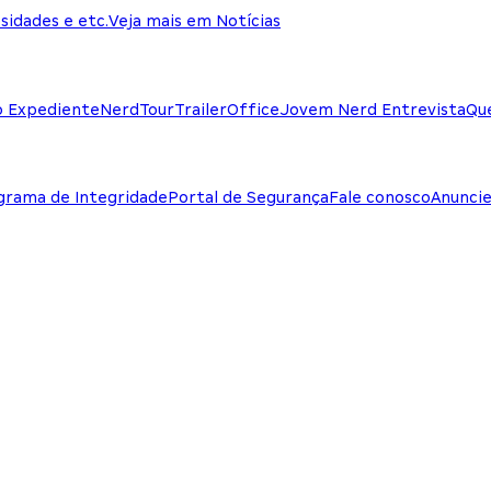
sidades e etc.
Veja mais em Notícias
o Expediente
NerdTour
TrailerOffice
Jovem Nerd Entrevista
Qu
grama de Integridade
Portal de Segurança
Fale conosco
Anunci