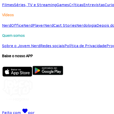
Filmes
Séries, TV e Streaming
Games
Críticas
Entrevistas
Curio
Vídeos
NerdOffice
NerdPlayer
NerdCast Stories
Nerdologia
Depois d
Quem somos
Sobre o Jovem Nerd
Redes sociais
Política de Privacidade
Pro
Baixe o nosso APP
Feito com
por