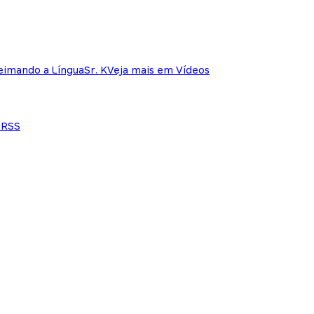
eimando a Língua
Sr. K
Veja mais em Vídeos
e
RSS