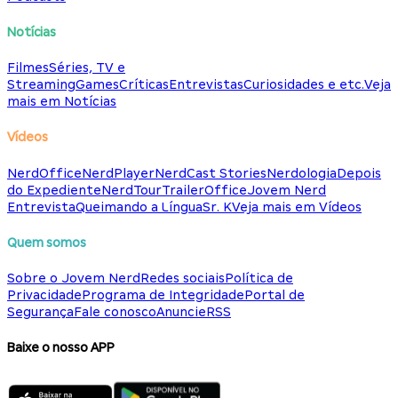
Notícias
Filmes
Séries, TV e
Streaming
Games
Críticas
Entrevistas
Curiosidades e etc.
Veja
mais em Notícias
Vídeos
NerdOffice
NerdPlayer
NerdCast Stories
Nerdologia
Depois
do Expediente
NerdTour
TrailerOffice
Jovem Nerd
Entrevista
Queimando a Língua
Sr. K
Veja mais em Vídeos
Quem somos
Sobre o Jovem Nerd
Redes sociais
Política de
Privacidade
Programa de Integridade
Portal de
Segurança
Fale conosco
Anuncie
RSS
Baixe o nosso APP