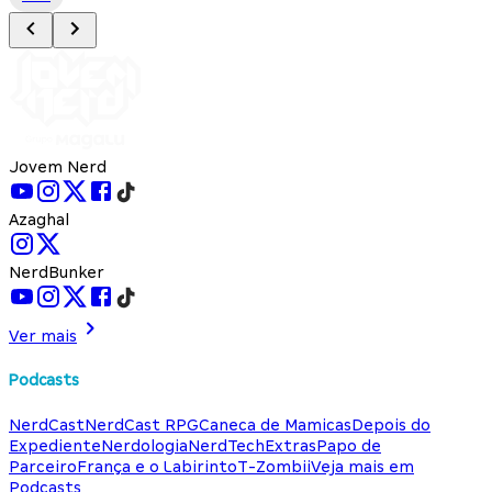
Jovem Nerd
Azaghal
NerdBunker
Ver mais
Podcasts
NerdCast
NerdCast RPG
Caneca de Mamicas
Depois do
Expediente
Nerdologia
NerdTech
Extras
Papo de
Parceiro
França e o Labirinto
T-Zombii
Veja mais em
Podcasts