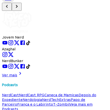
Jovem Nerd
Azaghal
NerdBunker
Ver mais
Podcasts
NerdCast
NerdCast RPG
Caneca de Mamicas
Depois do
Expediente
Nerdologia
NerdTech
Extras
Papo de
Parceiro
França e o Labirinto
T-Zombii
Veja mais em
Podcasts