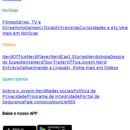
Notícias
Filmes
Séries, TV e
Streaming
Games
Críticas
Entrevistas
Curiosidades e etc.
Veja
mais em Notícias
Vídeos
NerdOffice
NerdPlayer
NerdCast Stories
Nerdologia
Depois
do Expediente
NerdTour
TrailerOffice
Jovem Nerd
Entrevista
Queimando a Língua
Sr. K
Veja mais em Vídeos
Quem somos
Sobre o Jovem Nerd
Redes sociais
Política de
Privacidade
Programa de Integridade
Portal de
Segurança
Fale conosco
Anuncie
RSS
Baixe o nosso APP