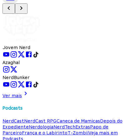
Jovem Nerd
Azaghal
NerdBunker
Ver mais
Podcasts
NerdCast
NerdCast RPG
Caneca de Mamicas
Depois do
Expediente
Nerdologia
NerdTech
Extras
Papo de
Parceiro
França e o Labirinto
T-Zombii
Veja mais em
Podcasts