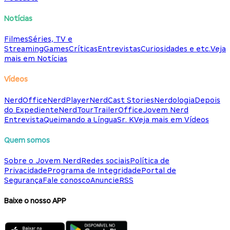
Notícias
Filmes
Séries, TV e
Streaming
Games
Críticas
Entrevistas
Curiosidades e etc.
Veja
mais em Notícias
Vídeos
NerdOffice
NerdPlayer
NerdCast Stories
Nerdologia
Depois
do Expediente
NerdTour
TrailerOffice
Jovem Nerd
Entrevista
Queimando a Língua
Sr. K
Veja mais em Vídeos
Quem somos
Sobre o Jovem Nerd
Redes sociais
Política de
Privacidade
Programa de Integridade
Portal de
Segurança
Fale conosco
Anuncie
RSS
Baixe o nosso APP